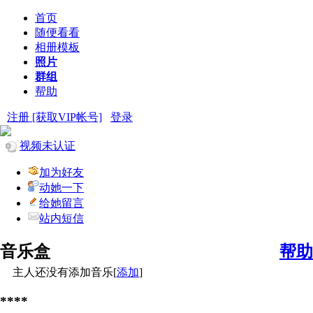
首页
随便看看
相册模板
照片
群组
帮助
注册 [获取VIP帐号]
登录
视频未认证
加为好友
动她一下
给她留言
站内短信
音乐盒
帮助
主人还没有添加音乐[
添加
]
****