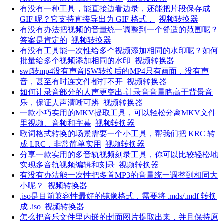
有没有一种工具，能直接边看边录，还能把片段保存成
GIF 呢？它支持直接导出为 GIF 格式，
视频转换器
有没有办法把视频的音量统一调整到一个舒适的范围呢？
答案是肯定的
视频转换器
有没有工具能一次性给多个视频添加相同的水印呢？如何
批量给多个视频添加相同的水印
视频转换器
swf转mp4没有声音|SW转换后的MP4只有画面，没有声
音，甚至有时连文件都打不开
视频转换器
如何让录音部分的人声更突出-让录音音量略高于背景音
乐，保证人声清晰可辨
视频转换器
一款小巧实用的MKV提取工具，可以轻松分离MKV文件
里视频、音频和字幕
视频转换器
歌词格式转换的场景需要一个小工具，帮我们把 KRC 转
成 LRC，非常简单实用
视频转换器
分享一款实用的多音轨视频刻录工具，你可以比较轻松地
实现多音轨视频编辑和刻录
视频转换器
有没有办法能一次性把多首MP3的音量统一调整到相同大
小呢？
视频转换器
.iso是目前兼容性最好的镜像格式，需要将 .mds/.mdf 转换
成 .iso
视频转换器
怎么把音乐文件里内嵌的封面图片提取出来，并且保持原