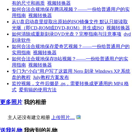
有的尺寸和画质
视频转换器
如何合法合规地保存腾讯视频？——一份给普通用户的实
用指南
视频转换器
从U盘启动盘里提取出原始的ISO镜像文件 默认只能读取
光驱（即CD-ROM或DVD-ROM）并生成ISO
视频转换器
如何清除或重新刻录DVD光盘？完整指南与注意事项
dvd
刻录软件
如何合法合规地保存爱奇艺视频？——一份给普通用户的
实用指南
视频转换器
如何合法合规地保存B站视频？——一份给普通用户的实
用指南
视频转换器
专门为“小白”用户写了这篇用 Nero 刻录 Windows XP 系统
盘的教程
July教程方案发布
监控视频，文件后缀是 .ps，需要转换成更通用的 MP4 格
式
爱剪辑的使用方法
更多照片
我的相册
主人还没有建立相册
上传照片....
送我礼物
我收到的礼物