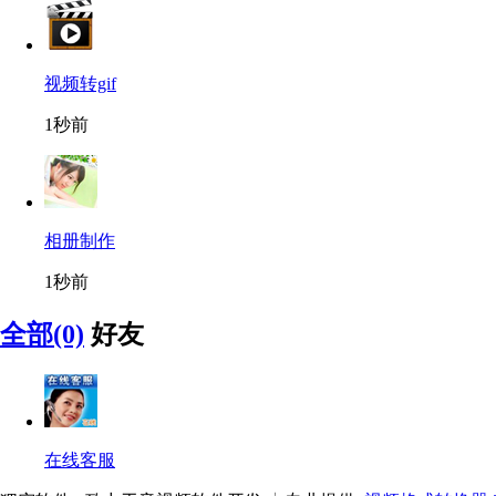
视频转gif
1秒前
相册制作
1秒前
全部(0)
好友
在线客服