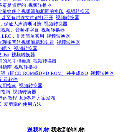
答案是肯定的
视频转换器
批量给多个视频添加相同的水印
视频转换器
音，甚至有时连文件都打不开
视频转换器
，保证人声清晰可辨
视频转换器
里视频、音频和字幕
视频转换器
 LRC，非常简单实用
视频转换器
实现多音轨视频编辑和刻录
视频转换器
小呢？
视频转换器
iso
视频转换器
有的尺寸和画质
视频转换器
用指南
视频转换器
即CD-ROM或DVD-ROM）并生成ISO
视频转换器
d刻录软件
实用指南
视频转换器
用指南
视频转换器
统盘的教程
July教程方案发布
式
爱剪辑的使用方法
送我礼物
我收到的礼物