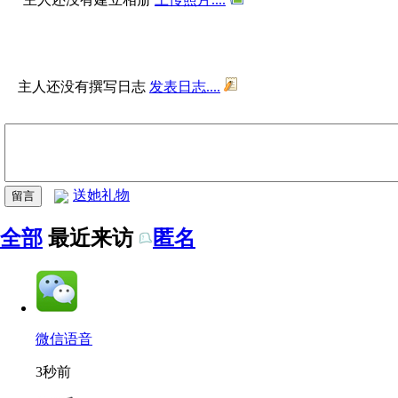
主人还没有撰写日志
发表日志....
送她礼物
全部
最近来访
匿名
微信语音
3秒前