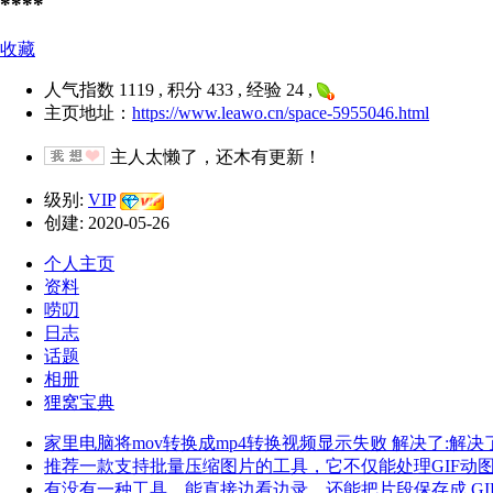
****
收藏
人气指数 1119 , 积分 433 , 经验 24 ,
主页地址：
https://www.leawo.cn/space-5955046.html
主人太懒了，还木有更新！
级别:
VIP
创建: 2020-05-26
个人主页
资料
唠叨
日志
话题
相册
狸窝宝典
家里电脑将mov转换成mp4转换视频显示失败 解决了:解决
推荐一款支持批量压缩图片的工具，它不仅能处理GIF动
有没有一种工具，能直接边看边录，还能把片段保存成 GIF 