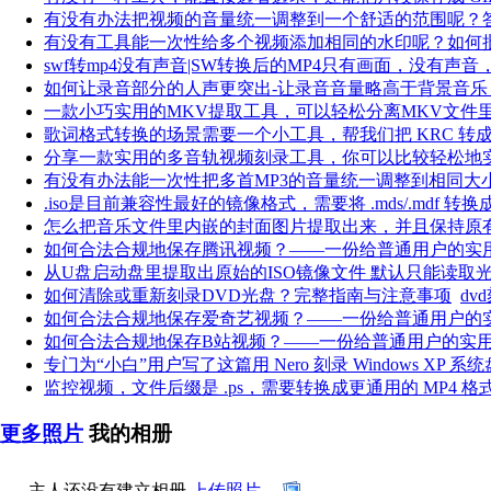
有没有办法把视频的音量统一调整到一个舒适的范围呢？
有没有工具能一次性给多个视频添加相同的水印呢？如何
swf转mp4没有声音|SW转换后的MP4只有画面，没有声
如何让录音部分的人声更突出-让录音音量略高于背景音乐
一款小巧实用的MKV提取工具，可以轻松分离MKV文件
歌词格式转换的场景需要一个小工具，帮我们把 KRC 转成
分享一款实用的多音轨视频刻录工具，你可以比较轻松地
有没有办法能一次性把多首MP3的音量统一调整到相同大
.iso是目前兼容性最好的镜像格式，需要将 .mds/.mdf 转换成 .
怎么把音乐文件里内嵌的封面图片提取出来，并且保持原
如何合法合规地保存腾讯视频？——一份给普通用户的实
从U盘启动盘里提取出原始的ISO镜像文件 默认只能读取光驱（
如何清除或重新刻录DVD光盘？完整指南与注意事项
dv
如何合法合规地保存爱奇艺视频？——一份给普通用户的
如何合法合规地保存B站视频？——一份给普通用户的实
专门为“小白”用户写了这篇用 Nero 刻录 Windows XP 系
监控视频，文件后缀是 .ps，需要转换成更通用的 MP4 格
更多照片
我的相册
主人还没有建立相册
上传照片....