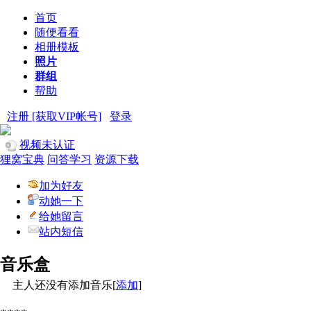
首页
随便看看
相册模板
照片
群组
帮助
注册 [获取VIP帐号]
登录
视频未认证
狸窝宝典
问答学习
资源下载
加为好友
动她一下
给她留言
站内短信
音乐盒
主人还没有添加音乐[
添加
]