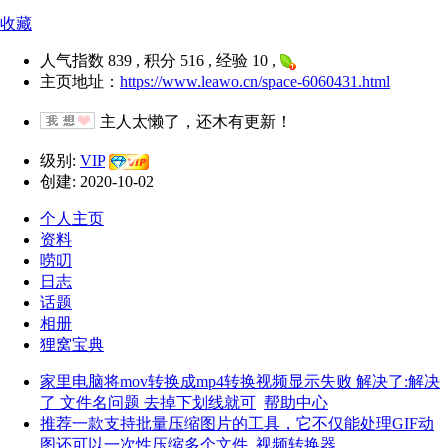
收藏
人气指数 839 , 积分 516 , 经验 10 ,
主页地址：
https://www.leawo.cn/space-6060431.html
主人太懒了，还木有更新！
级别:
VIP
创建: 2020-10-02
个人主页
资料
唠叨
日志
话题
相册
狸窝宝典
家里电脑将mov转换成mp4转换视频显示失败 解决了:解决
了 文件名问题 去掉下划线就可
帮助中心
推荐一款支持批量压缩图片的工具，它不仅能处理GIF动
图还可以一次性压缩多个文件
视频转换器