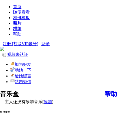
首页
随便看看
相册模板
照片
群组
帮助
注册 [获取VIP帐号]
登录
视频未认证
加为好友
动她一下
给她留言
站内短信
音乐盒
帮助
主人还没有添加音乐[
添加
]
****