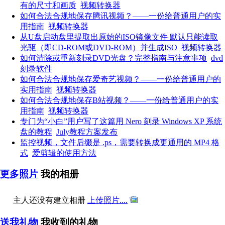
有的尺寸和画质
视频转换器
如何合法合规地保存腾讯视频？——一份给普通用户的实
用指南
视频转换器
从U盘启动盘里提取出原始的ISO镜像文件 默认只能读取
光驱（即CD-ROM或DVD-ROM）并生成ISO
视频转换器
如何清除或重新刻录DVD光盘？完整指南与注意事项
dvd
刻录软件
如何合法合规地保存爱奇艺视频？——一份给普通用户的
实用指南
视频转换器
如何合法合规地保存B站视频？——一份给普通用户的实
用指南
视频转换器
专门为“小白”用户写了这篇用 Nero 刻录 Windows XP 系统
盘的教程
July教程方案发布
监控视频，文件后缀是 .ps，需要转换成更通用的 MP4 格
式
爱剪辑的使用方法
更多照片
我的相册
主人还没有建立相册
上传照片....
送我礼物
我收到的礼物