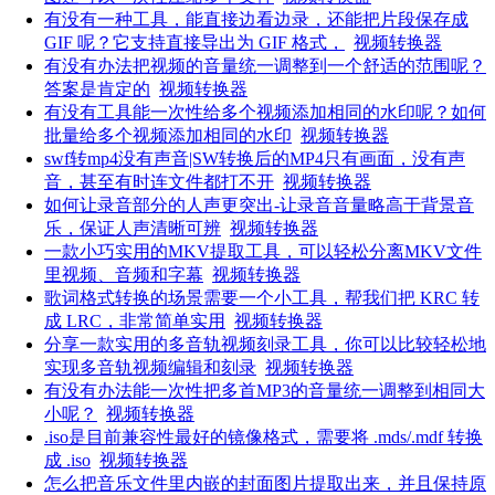
有没有一种工具，能直接边看边录，还能把片段保存成
GIF 呢？它支持直接导出为 GIF 格式，
视频转换器
有没有办法把视频的音量统一调整到一个舒适的范围呢？
答案是肯定的
视频转换器
有没有工具能一次性给多个视频添加相同的水印呢？如何
批量给多个视频添加相同的水印
视频转换器
swf转mp4没有声音|SW转换后的MP4只有画面，没有声
音，甚至有时连文件都打不开
视频转换器
如何让录音部分的人声更突出-让录音音量略高于背景音
乐，保证人声清晰可辨
视频转换器
一款小巧实用的MKV提取工具，可以轻松分离MKV文件
里视频、音频和字幕
视频转换器
歌词格式转换的场景需要一个小工具，帮我们把 KRC 转
成 LRC，非常简单实用
视频转换器
分享一款实用的多音轨视频刻录工具，你可以比较轻松地
实现多音轨视频编辑和刻录
视频转换器
有没有办法能一次性把多首MP3的音量统一调整到相同大
小呢？
视频转换器
.iso是目前兼容性最好的镜像格式，需要将 .mds/.mdf 转换
成 .iso
视频转换器
怎么把音乐文件里内嵌的封面图片提取出来，并且保持原