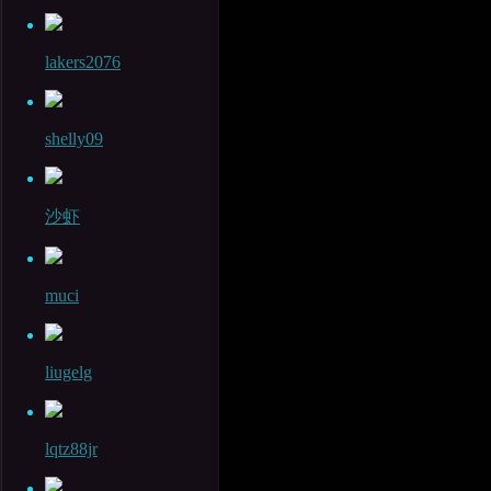
lakers2076
shelly09
沙虾
muci
liugelg
lqtz88jr