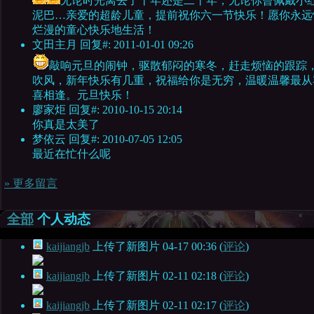
无论时光离去了十年还是二十年，无论你曾佩戴小
泥巴…亲爱的超龄儿童，提前祝你六一节快乐！愿你永远
烂漫的童心快乐地生活！
文田主月
回复#: 2011-01-01 09:26
敲响元旦的闹钟，驱散郁闷的寒冬，赶走烦恼的跟踪
吹风，新年快乐有几重，祝福给你是无穷，温暖温馨最从
喜相逢。元旦快乐！
廖家炬
回复#: 2010-10-15 20:14
你真是太美了
梦依云
回复#: 2010-07-05 12:05
最近在忙什么呢
» 更多留言
全部
个人动态
kaijiangjb
上传了新图片
04-17 00:36
(
评论
)
kaijiangjb
上传了新图片
02-11 02:18
(
评论
)
kaijiangjb
上传了新图片
02-11 02:17
(
评论
)