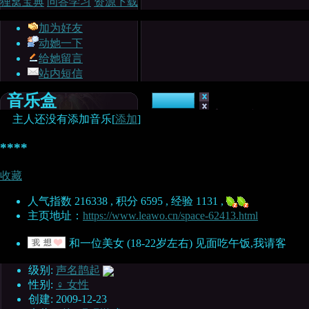
狸窝宝典
问答学习
资源下载
加为好友
动她一下
给她留言
站内短信
音乐盒
主人还没有添加音乐[
添加
]
****
收藏
人气指数 216338 , 积分 6595 , 经验 1131 ,
主页地址：
https://www.leawo.cn/space-62413.html
和一位美女 (18-22岁左右) 见面吃午饭,我请客
级别:
声名鹊起
性别:
♀ 女性
创建: 2009-12-23