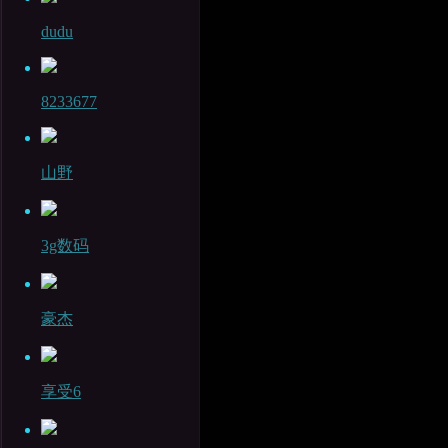
dudu
8233677
山野
3g数码
豪杰
享受6