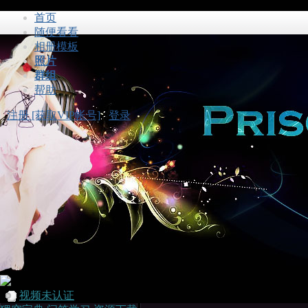
首页
随便看看
相册模板
照片
群组
帮助
注册 [获取VIP帐号]
登录
视频未认证