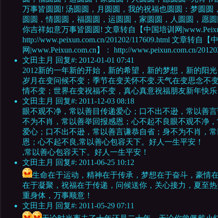
万事皆圆圆! 汤圆圆，月圆圆，我的祝福也圆圆：梦圆圆
圆圆，情圆圆，福圆圆，运圆圆，家圆圆，人圆圆，愿圆圆
你吉祥如意万事皆圆圆! 文章转自【中国培训网|www.Peixun
http://www.peixun.com.cn/201202/117609.html 文章转
网|www.Peixun.com.cn】： http://www.peixun.com.cn/201202/
文田主月
回复#: 2012-01-01 07:41
2012新的一年新的开始，新的希望，新的梦想，新的阳
岁月在变问候不变；季节在变关怀不变.天气在变思念不
情不变；世界在变祝福不变，真心真意祝福朋友新年快乐
文田主月
回复#: 2011-12-03 08:18
眼不观不净，常以善目传递爱心；口不出不逊，常以善言
不为不肖，常以善举回报感恩；心不起不良眼不观不净，
爱心；口不出不逊，常以善言谦恭自省；身不为不肖，常
恩；心不起不良,常以善心包容天下。好人一生平安！
,常以善心包容天下。好人一生平安！
文田主月
回复#: 2011-06-25 10:12
生命在于运动，精神在于传承，梦想在于奋斗，豪情
在于凝聚，祝福在于传递，问候送你，关心接力，夏至热
重身体，万事顺意！
文田主月
回复#: 2011-05-29 07:11