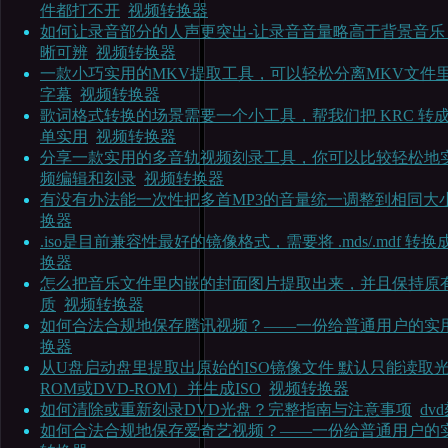
件都打不开
视频转换器
如何让录音部分的人声更突出-让录音音量略高于背景音乐
晰可辨
视频转换器
一款小巧实用的MKV提取工具，可以轻松分离MKV文件
字幕
视频转换器
歌词格式转换的场景需要一个小工具，帮我们把 KRC 转成
单实用
视频转换器
分享一款实用的多音轨视频刻录工具，你可以比较轻松地
频编辑和刻录
视频转换器
有没有办法能一次性把多首MP3的音量统一调整到相同大
换器
.iso是目前兼容性最好的镜像格式，需要将 .mds/.mdf 转换成 .
换器
怎么把音乐文件里内嵌的封面图片提取出来，并且保持原
质
视频转换器
如何合法合规地保存腾讯视频？——一份给普通用户的实
换器
从U盘启动盘里提取出原始的ISO镜像文件 默认只能读取光
ROM或DVD-ROM）并生成ISO
视频转换器
如何清除或重新刻录DVD光盘？完整指南与注意事项
dv
如何合法合规地保存爱奇艺视频？——一份给普通用户的