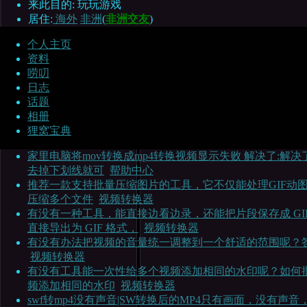
来此目的: 玩玩游戏
居住:
海外
非洲
(
非洲交友
)
个人主页
资料
唠叨
日志
话题
相册
狸窝宝典
家里电脑将mov转换成mp4转换视频显示失败 解决了:解决
去掉下划线就可
帮助中心
推荐一款支持批量压缩图片的工具，它不仅能处理GIF动
压缩多个文件
视频转换器
有没有一种工具，能直接边看边录，还能把片段保存成 GI
直接导出为 GIF 格式，
视频转换器
有没有办法把视频的音量统一调整到一个舒适的范围呢？
视频转换器
有没有工具能一次性给多个视频添加相同的水印呢？如何
频添加相同的水印
视频转换器
swf转mp4没有声音|SW转换后的MP4只有画面，没有声