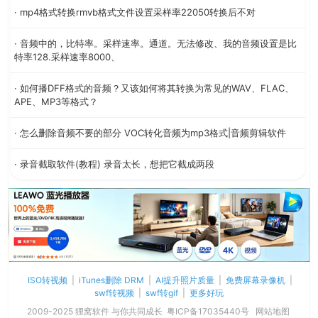
· mp4格式转换rmvb格式文件设置采样率22050转换后不对
· 音频中的，比特率。采样速率。通道。无法修改、我的音频设置是比
特率128.采样速率8000、
· 如何播DFF格式的音频？又该如何将其转换为常见的WAV、FLAC、
APE、MP3等格式？
· 怎么删除音频不要的部分 VOC转化音频为mp3格式|音频剪辑软件
· 录音截取软件(教程) 录音太长，想把它截成两段
ISO转视频
|
iTunes删除 DRM
|
AI提升照片质量
|
免费屏幕录像机
|
swf转视频
|
swf转gif
|
更多好玩
2009-2025 狸窝软件 与你共同成长
粤ICP备17035440号
网站地图