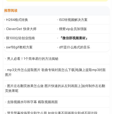
推荐阅读
· H264格式转换
· ISO转视频解决方案
· CleverGet 快录大师
· 狸窝vip会员加强版
· 限100位轻创业指南
·
『微信群视频素材』
· swf转gif教程方案
· dff是什么格式的音乐
· 男人必看！1个简单易行的方法揭秘
· mp3文件怎么提取图片 歌曲专辑封面怎么下载|电脑上提取mp3封面
图片
· 图片左右翻页效果怎么做 图片快速的从左到画面上|如何制作左右翻
页效果呢
· 去除视频水印和字幕 截取视频画面
· 慧升慧赢按场景分割怎么用 如何分离不同画面分割成不同片段