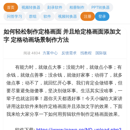
首页
视频转换器
刻录软件
相册制作
PPT转换器
问答学习
群组
软件
视频转换器
注册
登录
如何轻松制作定格画面 并且给定格画面添加文
字 定格动画场景制作方法
方案中心
反馈需求
找教程
国际版
阅读 4834
有能力时，就做点大事；没能力时，就做点小事；有
余钱，就做点善事；没余钱，就做好家事；动得了，就多
做点事；动不了，就回忆开心事。我们肯定会做错事，但
要尽量避免做傻事，坚决别做坏事。生活其实没啥事，一
辈子也就这回事！愿你天天都遇好事！今天小编给大家讲
讲用这款软件来制作定格画面并且添加文字的效果，下面
我来给大家分享一下如何用剪辑软件制作定格画面效果。
软件下载:
https://www.leawo.cn/ND_upload.php?