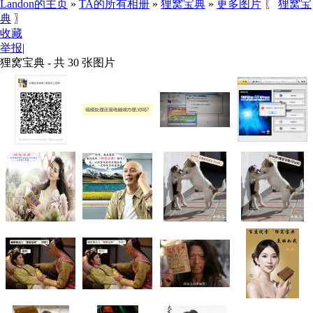
Landon的主页
»
TA的所有相册
»
狸窝宝典
»
更多图片
〖
狸窝宝
典
〗
收藏
举报
|
狸窝宝典 - 共 30 张图片