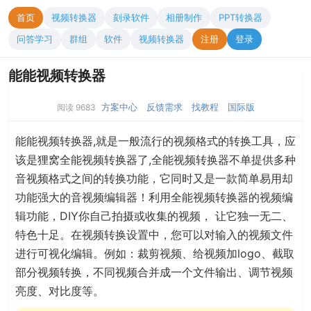
首页
视频转换器
刻录软件
相册制作
PPT转换器
问答学习
群组
软件
视频转换器
注册
登录
能能视频转换器
方案中心
反馈需求
找教程
国际版
阅读 9683
能能视频转换器,就是一般流行的视频格式的转换工具，应
该是狸窝全能视频转换器了,全能视频转换器不单提供多种
音视频格式之间的转换功能，它同时又是一款简单易用却
功能强大的音视频编辑器！利用全能视频转换器的视频编
辑功能，DIY你自己拍摄或收集的视频， 让它独一无二、
特色十足。在视频转换设置中，您可以对输入的视频文件
进行可视化编辑。例如：裁剪视频、给视频加logo、截取
部分视频转换，不同视频合并成一个文件输出、调节视频
亮度、对比度等。