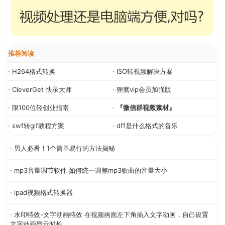
推荐阅读
· H264格式转换
· ISO转视频解决方案
· CleverGet 快录大师
· 狸窝vip会员加强版
· 限100位轻创业指南
·
『微信群视频素材』
· swf转gif教程方案
· dff是什么格式的音乐
· 男人必看！1个简单易行的方法揭秘
· mp3音量调节软件 如何统一调整mp3歌曲的音量大小
· ipad视频格式转换器
· 水印特效-文字动画特效 在视频画面左下角插入文字动画，自己设置
文字动画显示时长