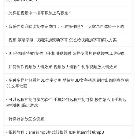
· 怎样把视频中一排字幕加上马赛克？
· 音乐伴奏升降调制作完成啦，不难操作吧？！大家亲自体验一下吧
· 视频 滚动字幕, 视频添加滚动字幕 怎么给视频加字幕解决方案
· [电子相册特效]制作电子相册视频时 怎样使照片在视频中出现特效
· 如何制作视频放大镜效果 视频放大镜软件制作视频放大镜效果
· 多种多样的好看的3D文字动画 酷炫的3D文字动画 制作出绚丽多彩的
3D文字动画
· 可以远程控制电脑的软件|手机如何远程控制电脑 教你怎么用手机远
程控制电脑玩游戏
· 转换器参数怎么设置
· 视频教程：amr转mp3格式转换器 如何把amr转成mp3