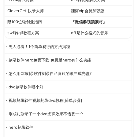
· CleverGet 快录大师
· 狸窝vip会员加强版
· 限100位轻创业指南
·
『微信群视频素材』
· swf转gif教程方案
· dff是什么格式的音乐
· 男人必看！1个简单易行的方法揭秘
· 刻录软件nero免费下载 免费版nero有什么功能
· 怎么用CD刻录软件刻录自己喜欢的歌曲成光盘?
· dvd刻录软件哪个好
· 视频刻录软件视频刻录dvd教程[简单步骤]
· 刚成功刻录了一个dvd光碟效果不错赞一个
· nero刻录软件