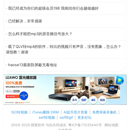
· 我已经成为你们的超级会员198 我相信你们会越做越好
· 已经解决，非常感谢
· 怎么样才能把mp3的原音频信号放大？
· 载了QLV转mp4的软件，转出的视频只有声音，没有图象，怎么办？
请指教！谢谢
· haose13最新防屏蔽无毒地址
ISO转视频
|
iTunes删除 DRM
|
AI提升照片质量
|
免费屏幕录像机
|
swf转视频
|
swf转gif
|
更多好玩
2009-2025 狸窝软件 与你共同成长
粤ICP备17035440号
网站地图