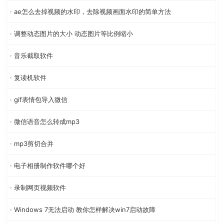
· ae怎么去掉视频的水印，去除视频画面水印的简单方法
· 调整动态图片的大小 动态图片等比例缩小
· 音乐截取软件
· 复读机软件
· gif表情包导入微信
· 微信语音怎么转成mp3
· mp3剪切合并
· 电子相册制作软件哪个好
· 录制网页视频软件
· Windows 7无法启动 教你怎样解决win7启动故障