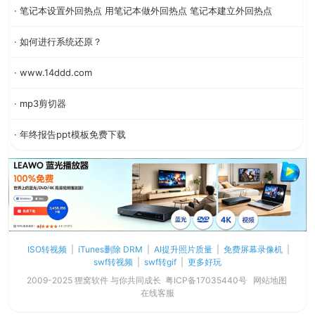
· 笔记本设置外回热点 用笔记本做外回热点 笔记本建立外回热点
· 如何进行系统还原？
· www.14ddd.com
· mp3剪切器
· 年终报告ppt模板免费下载
ISO转视频
|
iTunes删除 DRM
|
AI提升照片质量
|
免费屏幕录像机
|
swf转视频
|
swf转gif
|
更多好玩
2009-2025 狸窝软件 与你共同成长
粤ICP备17035440号
网站地图
在线客服