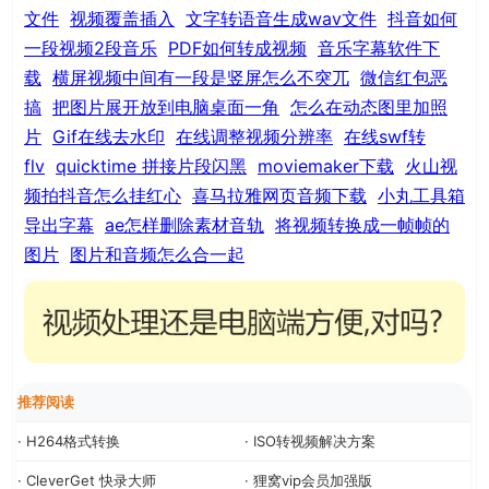
文件
视频覆盖插入
文字转语音生成wav文件
抖音如何
一段视频2段音乐
PDF如何转成视频
音乐字幕软件下
载
横屏视频中间有一段是竖屏怎么不突兀
微信红包恶
搞
把图片展开放到电脑桌面一角
怎么在动态图里加照
片
Gif在线去水印
在线调整视频分辨率
在线swf转
flv
quicktime 拼接片段闪黑
moviemaker下载
火山视
频拍抖音怎么挂红心
喜马拉雅网页音频下载
小丸工具箱
导出字幕
ae怎样删除素材音轨
将视频转换成一帧帧的
图片
图片和音频怎么合一起
推荐阅读
· H264格式转换
· ISO转视频解决方案
· CleverGet 快录大师
· 狸窝vip会员加强版