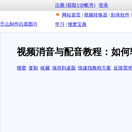
注册 [获取VIP帐号]
登录
网站首页
|
视频转换器
|
刻录软件
怎么制作白底图片
学习
|
狸窝宝典
视频消音与配音教程：如何
狸窝
复制
收藏
保存到桌面
快速找教程方案
反馈需