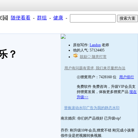
随便看看
-
群组
-
健康
-
原创写作:
Landon
老师
他的人气: 57124405
乐？
鼓励♡ 随意打赏
用户有问题有需求, 我们来尽量想办法
㊣狸窝用户：7428160 位
用户排行
免费软件 免费咨询，升级VIP会员支
持狸窝发展，体验更多狸窝产品
现在
升级>>
替换滚动水印广告为我的静态水印
南京婚庆: 你们的产品很好 已升级vip!
乔乔: 刚升级10年会员,狸窝不错 刚完成小孩寒
假作业是把视频转换视频.