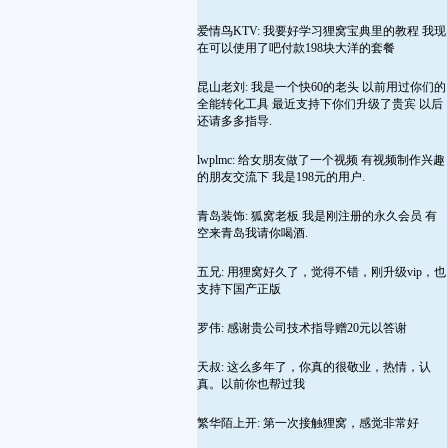
爱情鸟KTV: 我要好学习狸窝宝典里的教程 我现
在可以使用了吧付款198块大洋的套餐
昆山老刘: 我是一个快60的老头 以前用过你们的
全能转化工具 最近支持下你们升级了贵宾 以后
还请多多指导.
lwplmc: 给女朋友做了一个视频 有视频制作兴趣
的朋友交流下 我是198元的用户.
青岛装饰: 狐窝老板 我是刚注册的永久会员 有
空来青岛我请你喝酒.
五兄: 用狸窝好久了，觉得不错，刚升级vip，也
支持下国产正版
罗伟: 感谢贵公司技术指导赠20元以答谢
天叔: 这么多年了，你真的很敬业，热情，认
真。以前你也帮过我
繁华陌上开: 第一次接触狸窝，感觉非常好