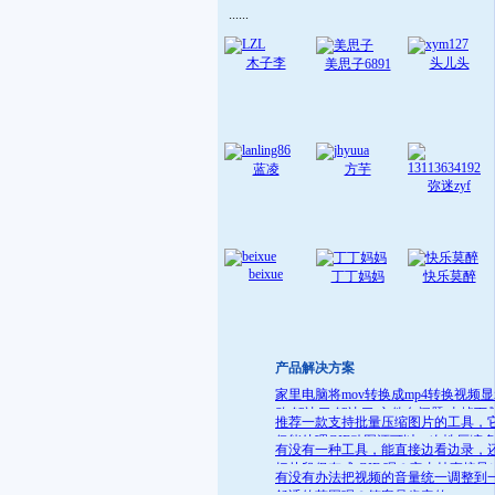
......
木子李
头儿头
美思子6891
蓝凌
方芋
弥迷zyf
beixue
丁丁妈妈
快乐莫醉
产品解决方案
家里电脑将mov转换成mp4转换视频
败 解决了:解决了 文件名问题 去掉下
推荐一款支持批量压缩图片的工具，
就可
仅能处理GIF动图还可以一次性压缩
有没有一种工具，能直接边看边录，
件
把片段保存成 GIF 呢？它支持直接导
有没有办法把视频的音量统一调整到
GIF 格式，