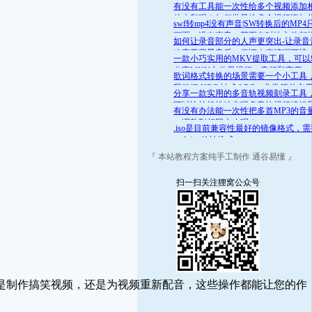
舒适的范围呢？答案是肯定的
有没有工具能一次性给多个视频添加
的水印呢？如何批量给多个视频添加
swf转mp4没有声音|SW转换后的MP4
的水印
画面，没有声音，甚至有时连文件都
如何让录音部分的人声更突出-让录音
开
略高于背景音乐，保证人声清晰可辨
一款小巧实用的MKV提取工具，可以
分离MKV文件里视频、音频和字幕
歌词格式转换的场景需要一个小工具
我们把 KRC 转成 LRC，非常简单实
分享一款实用的多音轨视频刻录工具
可以比较轻松地实现多音轨视频编辑
有没有办法能一次性把多首MP3的音
录
一调整到相同大小呢？
.iso是目前兼容性最好的镜像格式，
.mds/.mdf 转换成 .iso
『 本站教程方案纯手工制作 通谷易懂 』
扫一扫关注狸窝公众号
是制作搞笑视频，还是为视频重新配音，这些操作都能让您的作