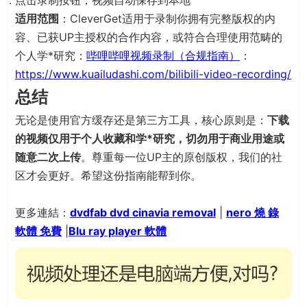
点击录制按钮，视频自动保存到本地
适用范围
：CleverGet适用于录制你拥有完整版权的内
容、已获UP主授权的合作内容，或符合合理使用范畴的
个人学*研究
：
哔哩哔哩视频录制（合规指南）
：
https://www.kuailudashi.com/bilibili-video-recording/
总结
无论是使用官方缓存还是第三方工具，核心原则是：
下载
的视频仅用于个人收藏和学*研究，切勿用于商业用途或
随意二次上传
。尊重每一位UP主的原创版权，我们的社
区才会更好。希望这份指南能帮到你。
更多連結：
dvdfab dvd cinavia removal
|
nero 燒 錄
軟體 免費
|
Blu ray player 軟體