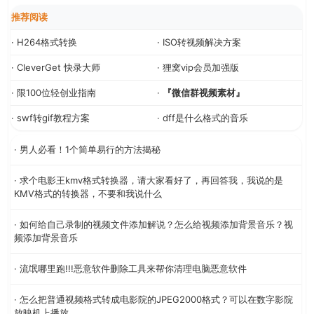
推荐阅读
· H264格式转换
· ISO转视频解决方案
· CleverGet 快录大师
· 狸窝vip会员加强版
· 限100位轻创业指南
·
『微信群视频素材』
· swf转gif教程方案
· dff是什么格式的音乐
· 男人必看！1个简单易行的方法揭秘
· 求个电影王kmv格式转换器，请大家看好了，再回答我，我说的是
KMV格式的转换器，不要和我说什么
· 如何给自己录制的视频文件添加解说？怎么给视频添加背景音乐？视
频添加背景音乐
· 流氓哪里跑!!!恶意软件删除工具来帮你清理电脑恶意软件
· 怎么把普通视频格式转成电影院的JPEG2000格式？可以在数字影院
放映机上播放