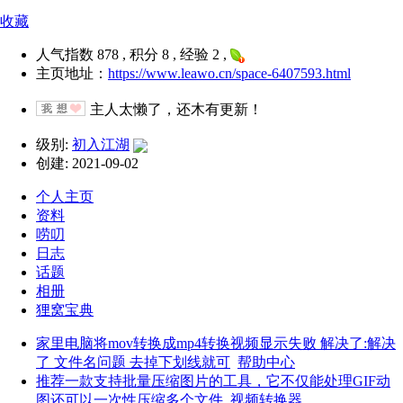
收藏
人气指数 878 , 积分 8 , 经验 2 ,
主页地址：
https://www.leawo.cn/space-6407593.html
主人太懒了，还木有更新！
级别:
初入江湖
创建: 2021-09-02
个人主页
资料
唠叨
日志
话题
相册
狸窝宝典
家里电脑将mov转换成mp4转换视频显示失败 解决了:解决
了 文件名问题 去掉下划线就可
帮助中心
推荐一款支持批量压缩图片的工具，它不仅能处理GIF动
图还可以一次性压缩多个文件
视频转换器