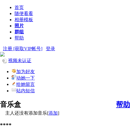
首页
随便看看
相册模板
照片
群组
帮助
注册 [获取VIP帐号]
登录
视频未认证
加为好友
动她一下
给她留言
站内短信
音乐盒
帮助
主人还没有添加音乐[
添加
]
****