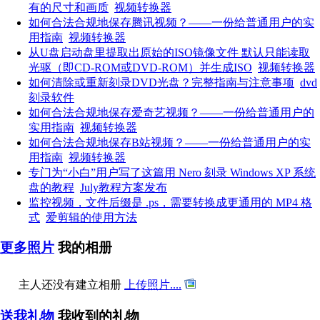
有的尺寸和画质
视频转换器
如何合法合规地保存腾讯视频？——一份给普通用户的实
用指南
视频转换器
从U盘启动盘里提取出原始的ISO镜像文件 默认只能读取
光驱（即CD-ROM或DVD-ROM）并生成ISO
视频转换器
如何清除或重新刻录DVD光盘？完整指南与注意事项
dvd
刻录软件
如何合法合规地保存爱奇艺视频？——一份给普通用户的
实用指南
视频转换器
如何合法合规地保存B站视频？——一份给普通用户的实
用指南
视频转换器
专门为“小白”用户写了这篇用 Nero 刻录 Windows XP 系统
盘的教程
July教程方案发布
监控视频，文件后缀是 .ps，需要转换成更通用的 MP4 格
式
爱剪辑的使用方法
更多照片
我的相册
主人还没有建立相册
上传照片....
送我礼物
我收到的礼物