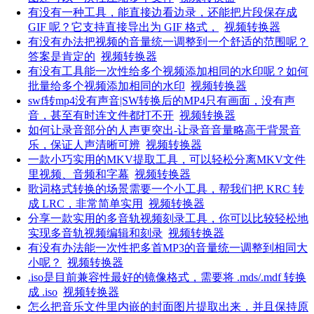
有没有一种工具，能直接边看边录，还能把片段保存成
GIF 呢？它支持直接导出为 GIF 格式，
视频转换器
有没有办法把视频的音量统一调整到一个舒适的范围呢？
答案是肯定的
视频转换器
有没有工具能一次性给多个视频添加相同的水印呢？如何
批量给多个视频添加相同的水印
视频转换器
swf转mp4没有声音|SW转换后的MP4只有画面，没有声
音，甚至有时连文件都打不开
视频转换器
如何让录音部分的人声更突出-让录音音量略高于背景音
乐，保证人声清晰可辨
视频转换器
一款小巧实用的MKV提取工具，可以轻松分离MKV文件
里视频、音频和字幕
视频转换器
歌词格式转换的场景需要一个小工具，帮我们把 KRC 转
成 LRC，非常简单实用
视频转换器
分享一款实用的多音轨视频刻录工具，你可以比较轻松地
实现多音轨视频编辑和刻录
视频转换器
有没有办法能一次性把多首MP3的音量统一调整到相同大
小呢？
视频转换器
.iso是目前兼容性最好的镜像格式，需要将 .mds/.mdf 转换
成 .iso
视频转换器
怎么把音乐文件里内嵌的封面图片提取出来，并且保持原