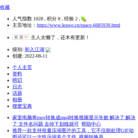
收藏
人气指数 1028 , 积分 8 , 经验 2 ,
主页地址：
https://www.leawo.cn/space-6685939.html
主人太懒了，还木有更新！
级别:
初入江湖
创建: 2022-08-11
个人主页
资料
唠叨
日志
话题
相册
狸窝宝典
家里电脑将mov转换成mp4转换视频显示失败 解决了:解决
了 文件名问题 去掉下划线就可
帮助中心
推荐一款支持批量压缩图片的工具，它不仅能处理GIF动
图还可以一次性压缩多个文件
视频转换器