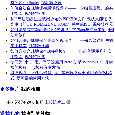
有的尺寸和画质
视频转换器
如何合法合规地保存腾讯视频？——一份给普通用户的实
用指南
视频转换器
从U盘启动盘里提取出原始的ISO镜像文件 默认只能读取
光驱（即CD-ROM或DVD-ROM）并生成ISO
视频转换器
如何清除或重新刻录DVD光盘？完整指南与注意事项
dvd
刻录软件
如何合法合规地保存爱奇艺视频？——一份给普通用户的
实用指南
视频转换器
如何合法合规地保存B站视频？——一份给普通用户的实
用指南
视频转换器
专门为“小白”用户写了这篇用 Nero 刻录 Windows XP 系统
盘的教程
July教程方案发布
监控视频，文件后缀是 .ps，需要转换成更通用的 MP4 格
式
爱剪辑的使用方法
更多照片
我的相册
主人还没有建立相册
上传照片....
送我礼物
我收到的礼物