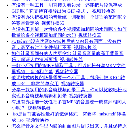
有没有一种工具，能直接边看边录，还能把片段保存成
GIF 呢？它支持直接导出为 GIF 格式，
视频转换器
有没有办法把视频的音量统一调整到一个舒适的范围呢？
答案是肯定的
视频转换器
有没有工具能一次性给多个视频添加相同的水印呢？如何
批量给多个视频添加相同的水印
视频转换器
swf转mp4没有声音|SW转换后的MP4只有画面，没有声
音，甚至有时连文件都打不开
视频转换器
如何让录音部分的人声更突出-让录音音量略高于背景音
乐，保证人声清晰可辨
视频转换器
一款小巧实用的MKV提取工具，可以轻松分离MKV文件
里视频、音频和字幕
视频转换器
歌词格式转换的场景需要一个小工具，帮我们把 KRC 转
成 LRC，非常简单实用
视频转换器
分享一款实用的多音轨视频刻录工具，你可以比较轻松地
实现多音轨视频编辑和刻录
视频转换器
有没有办法能一次性把多首MP3的音量统一调整到相同大
小呢？
视频转换器
.iso是目前兼容性最好的镜像格式，需要将 .mds/.mdf 转换
成 .iso
视频转换器
怎么把音乐文件里内嵌的封面图片提取出来，并且保持原