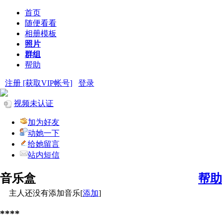
首页
随便看看
相册模板
照片
群组
帮助
注册 [获取VIP帐号]
登录
视频未认证
加为好友
动她一下
给她留言
站内短信
音乐盒
帮助
主人还没有添加音乐[
添加
]
****