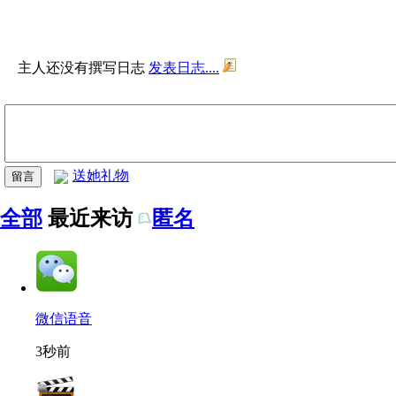
主人还没有撰写日志
发表日志....
送她礼物
全部
最近来访
匿名
微信语音
3秒前