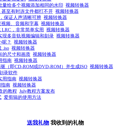
批量给多个视频添加相同的水印
视频转换器
音，甚至有时连文件都打不开
视频转换器
，保证人声清晰可辨
视频转换器
里视频、音频和字幕
视频转换器
 LRC，非常简单实用
视频转换器
实现多音轨视频编辑和刻录
视频转换器
小呢？
视频转换器
iso
视频转换器
有的尺寸和画质
视频转换器
用指南
视频转换器
即CD-ROM或DVD-ROM）并生成ISO
视频转换器
d刻录软件
实用指南
视频转换器
用指南
视频转换器
统盘的教程
July教程方案发布
式
爱剪辑的使用方法
送我礼物
我收到的礼物