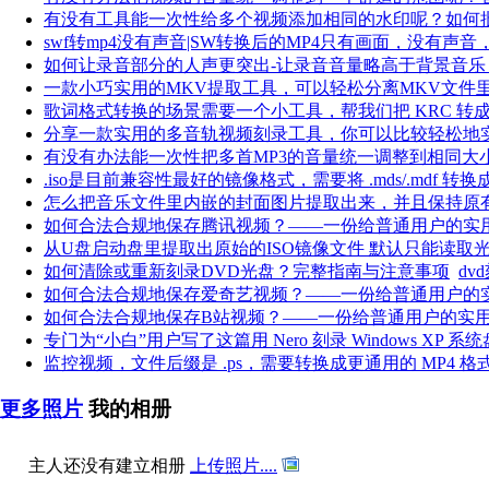
有没有工具能一次性给多个视频添加相同的水印呢？如何
swf转mp4没有声音|SW转换后的MP4只有画面，没有声
如何让录音部分的人声更突出-让录音音量略高于背景音乐
一款小巧实用的MKV提取工具，可以轻松分离MKV文件
歌词格式转换的场景需要一个小工具，帮我们把 KRC 转成
分享一款实用的多音轨视频刻录工具，你可以比较轻松地
有没有办法能一次性把多首MP3的音量统一调整到相同大
.iso是目前兼容性最好的镜像格式，需要将 .mds/.mdf 转换成 .
怎么把音乐文件里内嵌的封面图片提取出来，并且保持原
如何合法合规地保存腾讯视频？——一份给普通用户的实
从U盘启动盘里提取出原始的ISO镜像文件 默认只能读取光驱（
如何清除或重新刻录DVD光盘？完整指南与注意事项
dv
如何合法合规地保存爱奇艺视频？——一份给普通用户的
如何合法合规地保存B站视频？——一份给普通用户的实
专门为“小白”用户写了这篇用 Nero 刻录 Windows XP 系
监控视频，文件后缀是 .ps，需要转换成更通用的 MP4 格
更多照片
我的相册
主人还没有建立相册
上传照片....