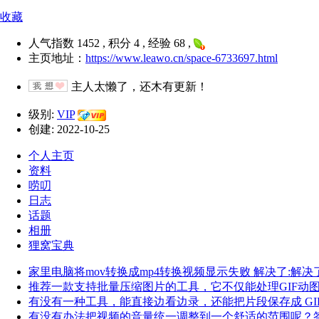
收藏
人气指数 1452 , 积分 4 , 经验 68 ,
主页地址：
https://www.leawo.cn/space-6733697.html
主人太懒了，还木有更新！
级别:
VIP
创建: 2022-10-25
个人主页
资料
唠叨
日志
话题
相册
狸窝宝典
家里电脑将mov转换成mp4转换视频显示失败 解决了:解决
推荐一款支持批量压缩图片的工具，它不仅能处理GIF动
有没有一种工具，能直接边看边录，还能把片段保存成 GIF 
有没有办法把视频的音量统一调整到一个舒适的范围呢？