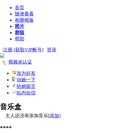
首页
随便看看
相册模板
照片
群组
帮助
注册 [获取VIP帐号]
登录
视频未认证
加为好友
动她一下
给她留言
站内短信
音乐盒
主人还没有添加音乐[
添加
]
****