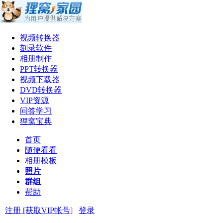
视频转换器
刻录软件
相册制作
PPT转换器
视频下载器
DVD转换器
VIP资源
问答学习
狸窝宝典
首页
随便看看
相册模板
照片
群组
帮助
注册 [获取VIP帐号]
登录