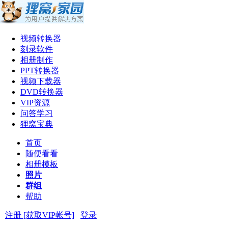
视频转换器
刻录软件
相册制作
PPT转换器
视频下载器
DVD转换器
VIP资源
问答学习
狸窝宝典
首页
随便看看
相册模板
照片
群组
帮助
注册 [获取VIP帐号]
登录