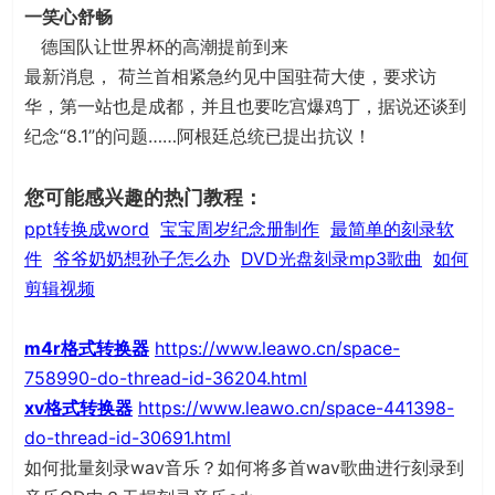
一笑心舒畅
德国队让世界杯的高潮提前到来
最新消息， 荷兰首相紧急约见中国驻荷大使，要求访
华，第一站也是成都，并且也要吃宫爆鸡丁，据说还谈到
纪念“8.1”的问题……阿根廷总统已提出抗议！
您可能感兴趣的热门教程：
ppt转换成word
宝宝周岁纪念册制作
最简单的刻录软
件
爷爷奶奶想孙子怎么办
DVD光盘刻录mp3歌曲
如何
剪辑视频
m4r格式转换器
https://www.leawo.cn/space-
758990-do-thread-id-36204.html
xv格式转换器
https://www.leawo.cn/space-441398-
do-thread-id-30691.html
如何批量刻录wav音乐？如何将多首wav歌曲进行刻录到