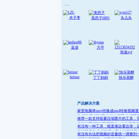
......
木子李
头儿头
美思子6891
蓝凌
方芋
弥迷zyf
beixue
丁丁妈妈
快乐莫醉
产品解决方案
家里电脑将mov转换成mp4转换视频
败 解决了:解决了 文件名问题 去掉下
推荐一款支持批量压缩图片的工具，
就可
仅能处理GIF动图还可以一次性压缩
有没有一种工具，能直接边看边录，
件
把片段保存成 GIF 呢？它支持直接导
有没有办法把视频的音量统一调整到
GIF 格式，