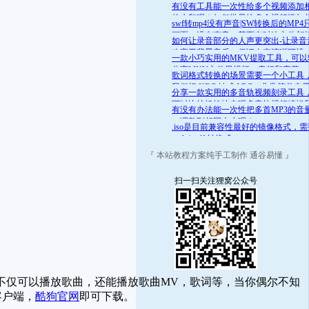
舒适的范围呢？答案是肯定的
有没有工具能一次性给多个视频添加
的水印呢？如何批量给多个视频添加
swf转mp4没有声音|SW转换后的MP4
的水印
画面，没有声音，甚至有时连文件都
如何让录音部分的人声更突出-让录音
开
略高于背景音乐，保证人声清晰可辨
一款小巧实用的MKV提取工具，可以
分离MKV文件里视频、音频和字幕
歌词格式转换的场景需要一个小工具
我们把 KRC 转成 LRC，非常简单实
分享一款实用的多音轨视频刻录工具
可以比较轻松地实现多音轨视频编辑
有没有办法能一次性把多首MP3的音
录
一调整到相同大小呢？
.iso是目前兼容性最好的镜像格式，
.mds/.mdf 转换成 .iso
『 本站教程方案纯手工制作 通谷易懂 』
扫一扫关注狸窝公众号
仅可以播放歌曲，还能播放歌曲MV，歌词等，当你偶尔不知
客户端，
酷狗官网
即可下载。