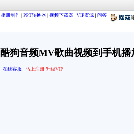
|
相册制作
|
PPT转换器
|
视频下载器
|
VIP资源
|
问答
载酷狗音频MV歌曲视频到手机播
求
在线客服
马上注册 升级VIP