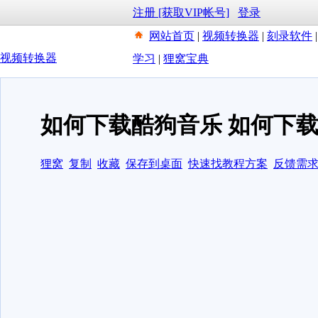
注册 [获取VIP帐号]
登录
网站首页
|
视频转换器
|
刻录软件
视频转换器
学习
|
狸窝宝典
如何下载酷狗音乐 如何下
狸窝
复制
收藏
保存到桌面
快速找教程方案
反馈需