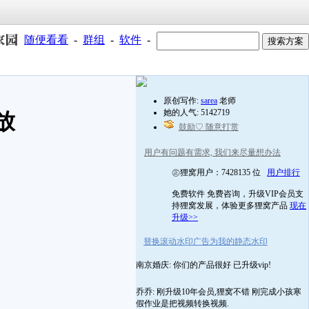
随便看看
-
群组
-
软件
-
原创写作:
sarea
老师
她的人气: 5142719
放
鼓励♡ 随意打赏
用户有问题有需求, 我们来尽量想办法
㊣狸窝用户：7428135 位
用户排行
免费软件 免费咨询，升级VIP会员支
持狸窝发展，体验更多狸窝产品
现在
升级>>
替换滚动水印广告为我的静态水印
南京婚庆: 你们的产品很好 已升级vip!
乔乔: 刚升级10年会员,狸窝不错 刚完成小孩寒
假作业是把视频转换视频.