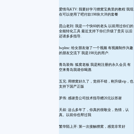
爱情鸟KTV: 我要好学习狸窝宝典里的教程 我现
在可以使用了吧付款198块大洋的套餐
昆山老刘: 我是一个快60的老头 以前用过你们的
全能转化工具 最近支持下你们升级了贵宾 以后
还请多多指导.
lwplmc: 给女朋友做了一个视频 有视频制作兴趣
的朋友交流下 我是198元的用户.
青岛装饰: 狐窝老板 我是刚注册的永久会员 有
空来青岛我请你喝酒.
五兄: 用狸窝好久了，觉得不错，刚升级vip，也
支持下国产正版
罗伟: 感谢贵公司技术指导赠20元以答谢
天叔: 这么多年了，你真的很敬业，热情，认
真。以前你也帮过我
繁华陌上开: 第一次接触狸窝，感觉非常好