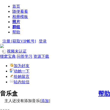
首页
随便看看
相册模板
照片
群组
帮助
注册 [获取VIP帐号]
登录
视频未认证
狸窝宝典
问答学习
资源下载
加为好友
动她一下
给她留言
站内短信
音乐盒
帮助
主人还没有添加音乐[
添加
]