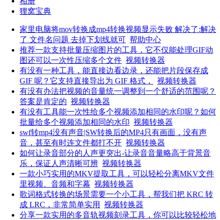
相册
狸窝宝典
家里电脑将mov转换成mp4转换视频显示失败 解决了:解决
了 文件名问题 去掉下划线就可
帮助中心
推荐一款支持批量压缩图片的工具，它不仅能处理GIF动
图还可以一次性压缩多个文件
视频转换器
有没有一种工具，能直接边看边录，还能把片段保存成
GIF 呢？它支持直接导出为 GIF 格式，
视频转换器
有没有办法把视频的音量统一调整到一个舒适的范围呢？
答案是肯定的
视频转换器
有没有工具能一次性给多个视频添加相同的水印呢？如何
批量给多个视频添加相同的水印
视频转换器
swf转mp4没有声音|SW转换后的MP4只有画面，没有声
音，甚至有时连文件都打不开
视频转换器
如何让录音部分的人声更突出-让录音音量略高于背景音
乐，保证人声清晰可辨
视频转换器
一款小巧实用的MKV提取工具，可以轻松分离MKV文件
里视频、音频和字幕
视频转换器
歌词格式转换的场景需要一个小工具，帮我们把 KRC 转
成 LRC，非常简单实用
视频转换器
分享一款实用的多音轨视频刻录工具，你可以比较轻松地