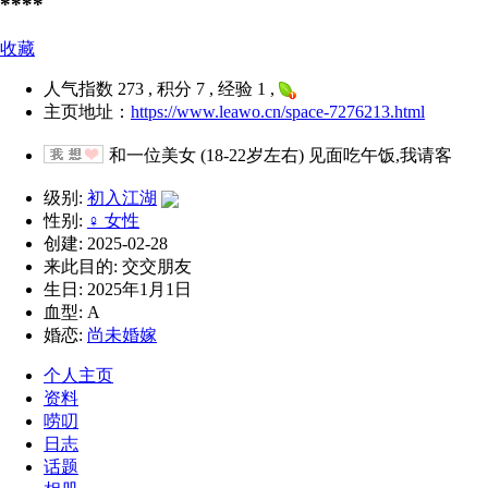
****
收藏
人气指数 273 , 积分 7 , 经验 1 ,
主页地址：
https://www.leawo.cn/space-7276213.html
和一位美女 (18-22岁左右) 见面吃午饭,我请客
级别:
初入江湖
性别:
♀ 女性
创建: 2025-02-28
来此目的: 交交朋友
生日: 2025年1月1日
血型: A
婚恋:
尚未婚嫁
个人主页
资料
唠叨
日志
话题