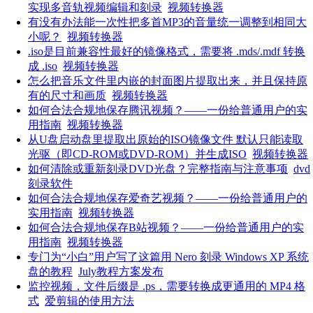
实现多音轨视频编辑和刻录
视频转换器
有没有办法能一次性把多首MP3的音量统一调整到相同大
小呢？
视频转换器
.iso是目前兼容性最好的镜像格式，需要将 .mds/.mdf 转换
成 .iso
视频转换器
怎么把音乐文件里内嵌的封面图片提取出来，并且保持原
有的尺寸和画质
视频转换器
如何合法合规地保存腾讯视频？——一份给普通用户的实
用指南
视频转换器
从U盘启动盘里提取出原始的ISO镜像文件 默认只能读取
光驱（即CD-ROM或DVD-ROM）并生成ISO
视频转换器
如何清除或重新刻录DVD光盘？完整指南与注意事项
dvd
刻录软件
如何合法合规地保存爱奇艺视频？——一份给普通用户的
实用指南
视频转换器
如何合法合规地保存B站视频？——一份给普通用户的实
用指南
视频转换器
专门为“小白”用户写了这篇用 Nero 刻录 Windows XP 系统
盘的教程
July教程方案发布
监控视频，文件后缀是 .ps，需要转换成更通用的 MP4 格
式
爱剪辑的使用方法