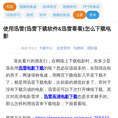
首页
视频转换器
刻录软件
相册制作
PPT转换器
问答学习
群组
软件
视频转换器
注册
登录
使用迅雷(迅雷下载软件&迅雷看看)怎么下载电
影
方案中心
反馈需求
找教程
国际版
阅读 91022
喜欢看片的朋友们，在网络上下载电影时，有多少是
喜欢用
迅雷电影下载
的呢？想必应该挺多的，在我现在租
的房子，网速堪称龟速，用网页下载电影几乎是下载不
了，都是用迅雷下载电影，比前面的感觉好多了。而对于
没有下载完成的电影，迅雷还可以下次打开继续下载。其
次对高清电影需求，
迅雷高清电影下载
也是非常棘手的。
那么怎样利用迅雷来下载电影，下面看看啦。
视频片头制作：
https://www.leawo.cn/space-756442-