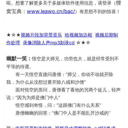
狸
啦。想要了解更多关于多媒体软件使用信息，请登录（
窝宝典：
www.leawo.cn/bac/
）有意想不到的惊喜！
★☆★
视频片段加背景音乐
给视频加边框
视频后期制
作处理
录像消除人声
mp3刻录cd
☆★☆
幽默一笑：
悟空是大师兄，功劳也大，就是经常受到不
平等的待遇。
有一天悟空直接问唐僧：“师父，你动不动就开除
我，为什么从没想过要开除八戒和沙僧”
面对悟空的质问，唐僧看了看他的另两个徒儿，轻声
说：“因为为师是佛门中人”
悟空感到奇怪，问：“这跟佛门有什么关系”
唐僧幽幽的回答：“佛门中人是不能乱开沙戒的”