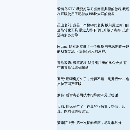
爱情鸟KTV: 我要好学习狸窝宝典里的教程 我现
在可以使用了吧付款198块大洋的套餐
昆山老刘: 我是一个快60的老头 以前用过你们的
全能转化工具 最近支持下你们升级了贵宾 以后
还请多多指导.
lwplmc: 给女朋友做了一个视频 有视频制作兴趣
的朋友交流下 我是198元的用户.
青岛装饰: 狐窝老板 我是刚注册的永久会员 有
空来青岛我请你喝酒.
五兄: 用狸窝好久了，觉得不错，刚升级vip，也
支持下国产正版
罗伟: 感谢贵公司技术指导赠20元以答谢
天叔: 这么多年了，你真的很敬业，热情，认
真。以前你也帮过我
繁华陌上开: 第一次接触狸窝，感觉非常好