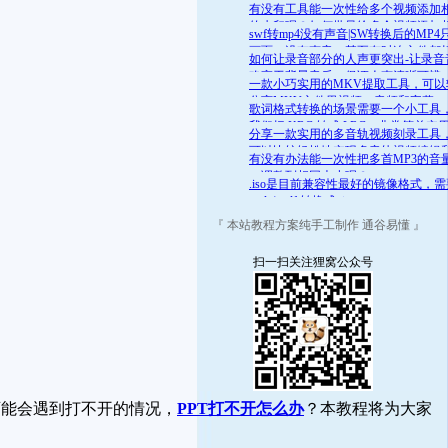
舒适的范围呢？答案是肯定的
有没有工具能一次性给多个视频添加
的水印呢？如何批量给多个视频添加
swf转mp4没有声音|SW转换后的MP4
的水印
画面，没有声音，甚至有时连文件都
如何让录音部分的人声更突出-让录音
开
略高于背景音乐，保证人声清晰可辨
一款小巧实用的MKV提取工具，可以
分离MKV文件里视频、音频和字幕
歌词格式转换的场景需要一个小工具
我们把 KRC 转成 LRC，非常简单实
分享一款实用的多音轨视频刻录工具
可以比较轻松地实现多音轨视频编辑
有没有办法能一次性把多首MP3的音
录
一调整到相同大小呢？
.iso是目前兼容性最好的镜像格式，
.mds/.mdf 转换成 .iso
『 本站教程方案纯手工制作 通谷易懂 』
扫一扫关注狸窝公众号
可能会遇到打不开的情况，
PPT打不开怎么办
？本教程将为大家