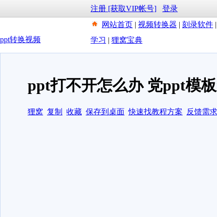
注册 [获取VIP帐号]
登录
网站首页
|
视频转换器
|
刻录软件
ppt转换视频
学习
|
狸窝宝典
ppt打不开怎么办 党ppt模
狸窝
复制
收藏
保存到桌面
快速找教程方案
反馈需