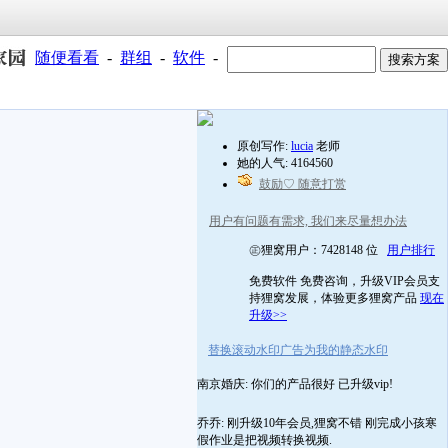
随便看看
-
群组
-
软件
-
原创写作:
lucia
老师
她的人气: 4164560
鼓励♡ 随意打赏
用户有问题有需求, 我们来尽量想办法
㊣狸窝用户：7428148 位
用户排行
免费软件 免费咨询，升级VIP会员支
持狸窝发展，体验更多狸窝产品
现在
升级>>
替换滚动水印广告为我的静态水印
南京婚庆: 你们的产品很好 已升级vip!
乔乔: 刚升级10年会员,狸窝不错 刚完成小孩寒
假作业是把视频转换视频.