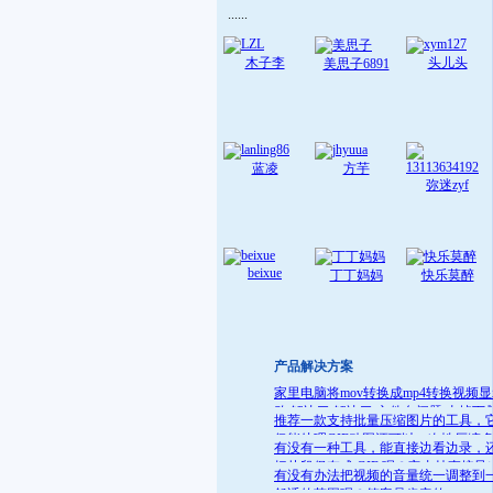
......
木子李
头儿头
美思子6891
蓝凌
方芋
弥迷zyf
beixue
丁丁妈妈
快乐莫醉
产品解决方案
家里电脑将mov转换成mp4转换视频
败 解决了:解决了 文件名问题 去掉下
推荐一款支持批量压缩图片的工具，
就可
仅能处理GIF动图还可以一次性压缩
有没有一种工具，能直接边看边录，
件
把片段保存成 GIF 呢？它支持直接导
有没有办法把视频的音量统一调整到
GIF 格式，