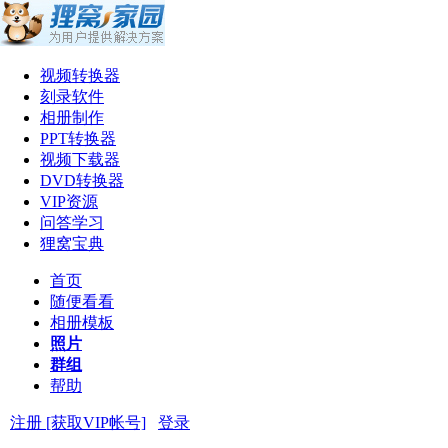
视频转换器
刻录软件
相册制作
PPT转换器
视频下载器
DVD转换器
VIP资源
问答学习
狸窝宝典
首页
随便看看
相册模板
照片
群组
帮助
注册 [获取VIP帐号]
登录