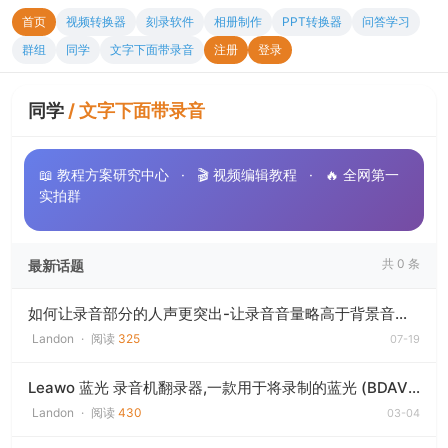
首页
视频转换器
刻录软件
相册制作
PPT转换器
问答学习
群组
同学
文字下面带录音
注册
登录
同学
/
文字下面带录音
📖 教程方案研究中心
·
🎬 视频编辑教程
·
🔥 全网第一
实拍群
共 0 条
最新话题
如何让录音部分的人声更突出-让录音音量略高于背景音乐，保证人声清晰可辨
Landon
·
阅读
325
07-19
Leawo 蓝光 录音机翻录器,一款用于将录制的蓝光 (BDAV) 光盘
Landon
·
阅读
430
03-04