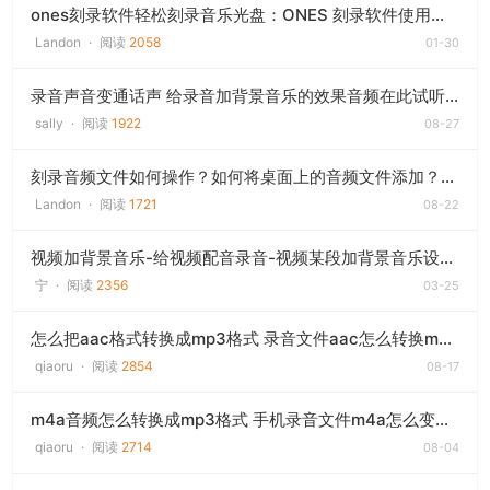
ones刻录软件轻松刻录音乐光盘：ONES 刻录软件使用教程
Landon
·
阅读
2058
01-30
录音声音变通话声 给录音加背景音乐的效果音频在此试听效果的录音声音变通话声解决方
sally
·
阅读
1922
08-27
刻录音频文件如何操作？如何将桌面上的音频文件添加？请帮忙，谢谢
Landon
·
阅读
1721
08-22
视频加背景音乐-给视频配音录音-视频某段加背景音乐设置音量小于原视频声音 不重编码!
宁
·
阅读
2356
03-25
怎么把aac格式转换成mp3格式 录音文件aac怎么转换mp3格式
qiaoru
·
阅读
2854
08-17
m4a音频怎么转换成mp3格式 手机录音文件m4a怎么变成mp3
qiaoru
·
阅读
2714
08-04