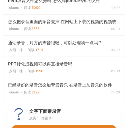
m4a录音文件怎么剪辑 怎么剪辑m4a格式的文件
qiaoru
·
阅读
5000
06-17
怎么把录音里面的杂音去掉 在网站上下载的视频的视频或者是自己录制的视频去掉杂音
qiaoru
·
阅读
1666
06-01
通话录音，对方的声音很轻，可以处理响一点吗？
夕阳一抹
·
阅读
1719
05-27
PPT转化成视频可以再直接录音吗
夕阳一抹
·
阅读
1596
05-13
已经录好的录音怎么加背景音乐 在录音上加音乐的软件
qiaoru
·
阅读
2122
04-29
文字下面带录音
成员 1 · 话题 0