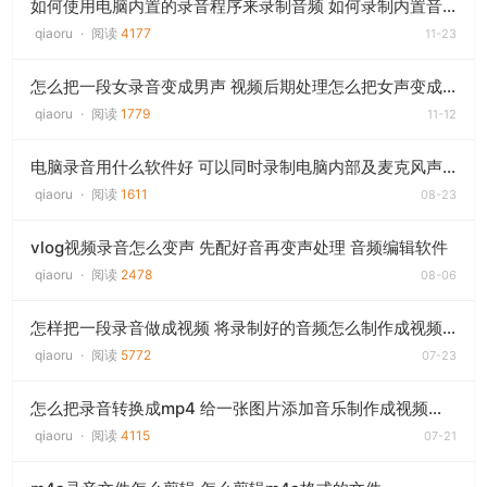
如何使用电脑内置的录音程序来录制音频 如何录制内置音频|音频录制软件
qiaoru
·
阅读
4177
11-23
怎么把一段女录音变成男声 视频后期处理怎么把女声变成男声呢？
qiaoru
·
阅读
1779
11-12
电脑录音用什么软件好 可以同时录制电脑内部及麦克风声音的方法
qiaoru
·
阅读
1611
08-23
vlog视频录音怎么变声 先配好音再变声处理 音频编辑软件
qiaoru
·
阅读
2478
08-06
怎样把一段录音做成视频 将录制好的音频怎么制作成视频文件
qiaoru
·
阅读
5772
07-23
怎么把录音转换成mp4 给一张图片添加音乐制作成视频文件
qiaoru
·
阅读
4115
07-21