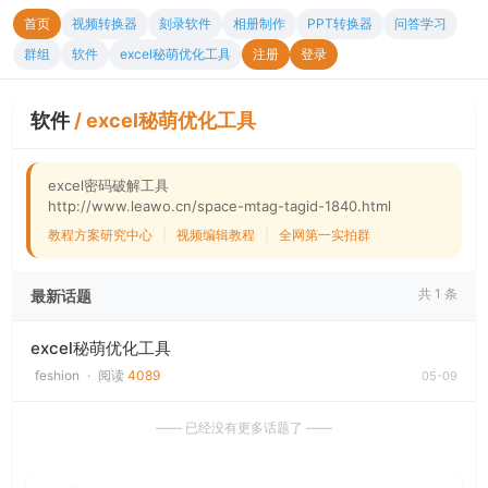
首页
视频转换器
刻录软件
相册制作
PPT转换器
问答学习
群组
软件
excel秘萌优化工具
注册
登录
软件
/
excel秘萌优化工具
excel密码破解工具
http://www.leawo.cn/space-mtag-tagid-1840.html
教程方案研究中心
|
视频编辑教程
|
全网第一实拍群
共 1 条
最新话题
excel秘萌优化工具
feshion
·
阅读
4089
05-09
—— 已经没有更多话题了 ——