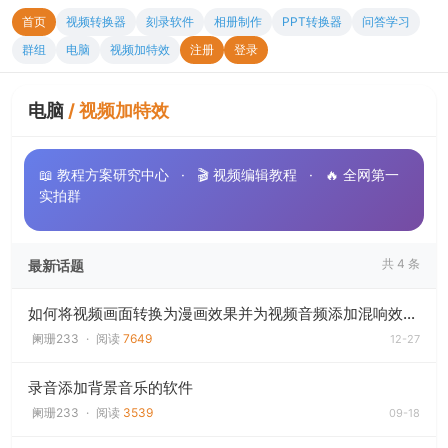
首页
视频转换器
刻录软件
相册制作
PPT转换器
问答学习
群组
电脑
视频加特效
注册
登录
电脑
/
视频加特效
📖 教程方案研究中心
·
🎬 视频编辑教程
·
🔥 全网第一
实拍群
共 4 条
最新话题
如何将视频画面转换为漫画效果并为视频音频添加混响效果？
阑珊233
·
阅读
7649
12-27
录音添加背景音乐的软件
阑珊233
·
阅读
3539
09-18