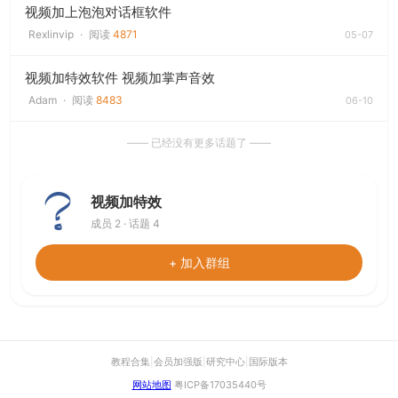
视频加上泡泡对话框软件
Rexlinvip
·
阅读
4871
05-07
视频加特效软件 视频加掌声音效
Adam
·
阅读
8483
06-10
—— 已经没有更多话题了 ——
视频加特效
成员 2 · 话题 4
+ 加入群组
教程合集
|
会员加强版
|
研究中心
|
国际版本
网站地图
粤ICP备17035440号