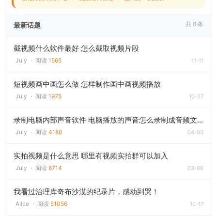
共 8 条
最新话题
截视频什么软件最好 怎么截取视频片段
July
·
阅读
1565
11-11
短视频画中画怎么做 怎样制作画中画视频播放
July
·
阅读
1975
10-27
录制电脑内部声音软件 电脑播放的声音怎么录制成音频文件
July
·
阅读
4180
04-03
实拍视频是什么意思 哪里有视频实拍群可以加入
July
·
阅读
8714
03-06
我看过治理库奇布沙漠的纪录片，感动到哭！
Alice
·
阅读
51056
10-17