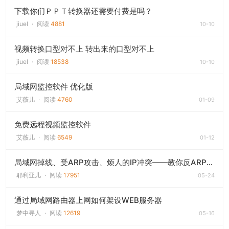
下载你们ＰＰＴ转换器还需要付费是吗？
jiuel
·
阅读
4881
10-10
视频转换口型对不上 转出来的口型对不上
jiuel
·
阅读
18538
10-10
局域网监控软件 优化版
艾薇儿
·
阅读
4760
01-09
免费远程视频监控软件
艾薇儿
·
阅读
6549
01-12
局域网掉线、受ARP攻击、烦人的IP冲突——教你反ARP攻击：
耶利亚儿
·
阅读
17951
05-24
通过局域网路由器上网如何架设WEB服务器
梦中寻人
·
阅读
12619
05-16