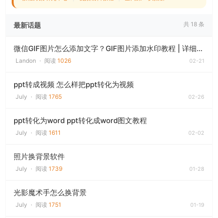
共 18 条
最新话题
微信GIF图片怎么添加文字？GIF图片添加水印教程 | 详细图文指南
Landon
·
阅读
1026
02-21
ppt转成视频 怎么样把ppt转化为视频
July
·
阅读
1765
02-26
ppt转化为word ppt转化成word图文教程
July
·
阅读
1611
02-02
照片换背景软件
July
·
阅读
1739
01-28
光影魔术手怎么换背景
July
·
阅读
1751
01-19