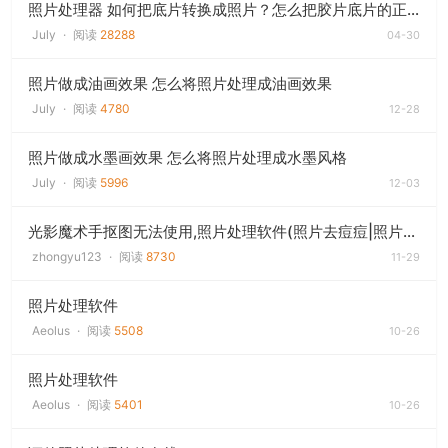
照片处理器 如何把底片转换成照片？怎么把胶片底片的正常色显示出来
July
·
阅读
28288
04-30
照片做成油画效果 怎么将照片处理成油画效果
July
·
阅读
4780
12-28
照片做成水墨画效果 怎么将照片处理成水墨风格
July
·
阅读
5996
12-03
光影魔术手抠图无法使用,照片处理软件(照片去痘痘|照片拍的豆豆疤痕如何去除)
zhongyu123
·
阅读
8730
11-29
照片处理软件
Aeolus
·
阅读
5508
10-26
照片处理软件
Aeolus
·
阅读
5401
10-26