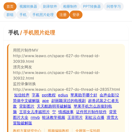
首页
视频转换器
刻录软件
相册制作
PPT转换器
问答学习
群组
手机
手机照片处理
注册
登录
手机
/
手机照片处理
用照片制作MV
http://www.leawo.cn/space-627-do-thread-id-
30939.html
漂亮女网友
http://www.leawo.cn/space-627-do-thread-id-
30932.html
监控录像转换
http://www.leawo.cn/space-627-do-thread-id-28357.html
短信铃声
字幕
ppt教程
edius
苹果助手哪个好
会声会影12
简体中文破解版
ape
赵丽颖演过的电视剧
超兽武装之仁者无
敌
背影图片
天天酷跑明哥破解版
苹果手机怎么连接到电
脑
王菲女儿李嫣照片
宁
情感故事
证件照片制作软件
背景
图片大全
rmvb
蛙泳教学视频
王菲照片
彩虹云点播
滑雪大
冒险破解版
教程方案研究中心
|
视频编辑教程
|
全网第一实拍群