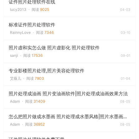
证件照片处理软件在线
lucy2013
·
阅读
9025
04-03
标准证件照片处理软件
RainnyLove
·
阅读
7346
03-10
照片虚和实怎么做 照片虚影化 照片处理软件
sanji
·
阅读
17536
09-01
专业影楼照片处理,照片美容处理软件
艾薇儿
·
阅读
7903
01-04
照片处理成油画 照片变油画软件|照片处理成油画效果方法
Adam
·
阅读
31409
08-05
怎么把照片做成水墨画 照片处理成水墨风格|照片水墨画效果制作教程
Adam
·
阅读
36952
08-05