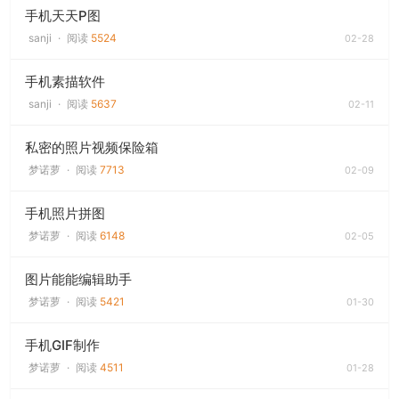
手机天天P图
sanji
·
阅读
5524
02-28
手机素描软件
sanji
·
阅读
5637
02-11
私密的照片视频保险箱
梦诺萝
·
阅读
7713
02-09
手机照片拼图
梦诺萝
·
阅读
6148
02-05
图片能能编辑助手
梦诺萝
·
阅读
5421
01-30
手机GIF制作
梦诺萝
·
阅读
4511
01-28