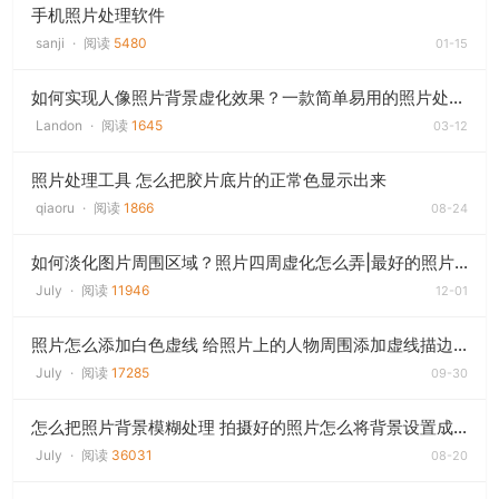
手机照片处理软件
sanji
·
阅读
5480
01-15
如何实现人像照片背景虚化效果？一款简单易用的照片处理工具教程
Landon
·
阅读
1645
03-12
照片处理工具 怎么把胶片底片的正常色显示出来
qiaoru
·
阅读
1866
08-24
如何淡化图片周围区域？照片四周虚化怎么弄|最好的照片处理软件
July
·
阅读
11946
12-01
照片怎么添加白色虚线 给照片上的人物周围添加虚线描边效果|照片处理工具
July
·
阅读
17285
09-30
怎么把照片背景模糊处理 拍摄好的照片怎么将背景设置成模糊效果|照片处理教程
July
·
阅读
36031
08-20