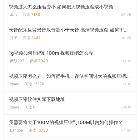
视频过大怎么压缩变小 如何把大视频压缩成小视频
July
·
阅读
7138
02-25
录音配乐且背景音乐音量小于录音 高清视频压缩 如何下载双音轨原唱伴奏mtv歌曲
卉子
·
阅读
2484
10-29
1g视频如何压缩到100m 视频压缩怎么弄
阑珊233
·
阅读
7043
08-19
视频压缩怎么弄，如何把手机上存储空间过大的视频压缩变小
xjaaa
·
阅读
17376
06-10
视频压缩软件实际下载地址
xjaaa
·
阅读
0
06-10
我需要将大于100M的视频压缩到100M以内如何操作？
Landon
·
阅读
16733
04-27