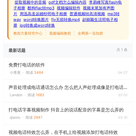
提取视频中的音频
pdf文档怎么编辑内容
李易峰写真flash电
子相册
酷狗flac转mp3
视频编辑软件
视频末尾加有声图
片
周迅高圣远婚纱照电子相册
普通视频转高清视频
mp3转
wav
word转换图片
flv无损转换mp4
赵丽颖生活照电子相
册
jpg转换成word转换
教程方案研究中心
|
视频编辑教程
|
全网第一实拍群
共 1 条
最新话题
免费打电话的软件
小青葱
·
阅读
3464
04-27
声音处理成电话通话怎么办 怎么把人声处理成像是打电话时的声音
Landon
·
阅读
1683
07-01
打电话字幕视频制作 抖音上的说话配音的字幕是怎么弄的
qiaoru
·
阅读
2947
03-31
视频电话特效怎么弄，在手机上给视频添加打电话特效