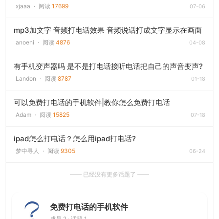
xjaaa
·
阅读
17699
07-06
mp3加文字 音频打电话效果 音频说话打成文字显示在画面
anoeni
·
阅读
4876
04-08
有手机变声器吗 是不是打电话接听电话把自己的声音变声?
Landon
·
阅读
8787
01-18
可以免费打电话的手机软件|教你怎么免费打电话
Adam
·
阅读
15825
07-18
ipad怎么打电话？怎么用ipad打电话?
梦中寻人
·
阅读
9305
06-24
—— 已经没有更多话题了 ——
免费打电话的手机软件
成员 2 · 话题 1