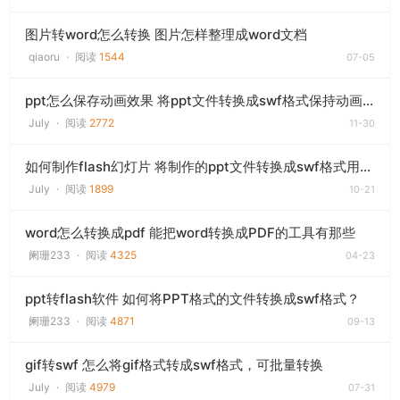
图片转word怎么转换 图片怎样整理成word文档
qiaoru
·
阅读
1544
07-05
ppt怎么保存动画效果 将ppt文件转换成swf格式保持动画效果用什么方法
July
·
阅读
2772
11-30
如何制作flash幻灯片 将制作的ppt文件转换成swf格式用什么方法
July
·
阅读
1899
10-21
word怎么转换成pdf 能把word转换成PDF的工具有那些
阑珊233
·
阅读
4325
04-23
ppt转flash软件 如何将PPT格式的文件转换成swf格式？
阑珊233
·
阅读
4871
09-13
gif转swf 怎么将gif格式转成swf格式，可批量转换
July
·
阅读
4979
07-31