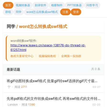
首页
视频转换器
刻录软件
相册制作
PPT转换器
问答学习
群组
同学
word怎么转换成swf格式
注册
登录
同学
/
word怎么转换成swf格式
word转换swf软件:
http://www.leawo.cn/space-138176-do-thread-id-
61257.html
教程方案研究中心
|
视频编辑教程
|
全网第一实拍群
共 0 条
最新话题
将gif动图转换成swf格式 批量gif转swf选择的gif尺寸最好是一样的
宁
·
阅读
2711
03-27
先将pdf格式的文件转换成swf格式 再将swf格式的文件转换成mp4
Landon
·
阅读
1390
02-20