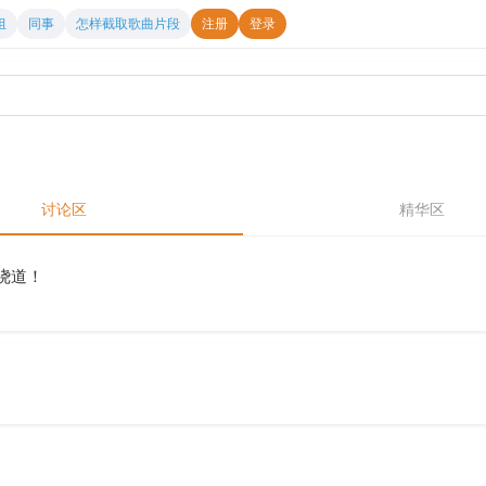
组
同事
怎样截取歌曲片段
注册
登录
讨论区
精华区
绕道！