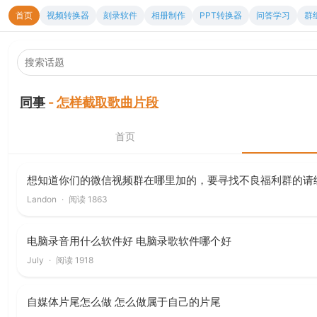
首页
视频转换器
刻录软件
相册制作
PPT转换器
问答学习
群
同事
-
怎样截取歌曲片段
首页
想知道你们的微信视频群在哪里加的，要寻找不良福利群的请
Landon
·
阅读 1863
电脑录音用什么软件好 电脑录歌软件哪个好
July
·
阅读 1918
自媒体片尾怎么做 怎么做属于自己的片尾