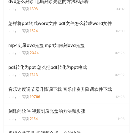
dvd怎么刻录 电脑刻录光盘的方法和步骤
July
·
阅读
1898
03-17
怎样将ppt转成word文件 pdf文件怎么转成word文件
July
·
阅读
1624
03-11
mp4刻录dvd光盘 mp4如何刻dvd光盘
July
·
阅读
2044
02-26
pdf转化为ppt 怎么把pdf转化为ppt格式
July
·
阅读
1743
02-02
音乐速度调节器升降调下载 音乐伴奏升降调软件下载
July
·
阅读
10796
12-23
刻碟的软件 视频刻录光盘的方法和步骤
July
·
阅读
2154
11-03