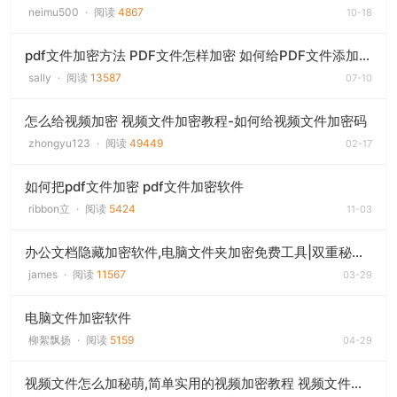
neimu500
·
阅读
4867
10-18
pdf文件加密方法 PDF文件怎样加密 如何给PDF文件添加打开口令
sally
·
阅读
13587
07-10
怎么给视频加密 视频文件加密教程-如何给视频文件加密码
zhongyu123
·
阅读
49449
02-17
如何把pdf文件加密 pdf文件加密软件
ribbon立
·
阅读
5424
11-03
办公文档隐藏加密软件,电脑文件夹加密免费工具|双重秘萌安全防护
james
·
阅读
11567
03-29
电脑文件加密软件
柳絮飘扬
·
阅读
5159
04-29
视频文件怎么加秘萌,简单实用的视频加密教程 视频文件加密工具(支持全视频格式)