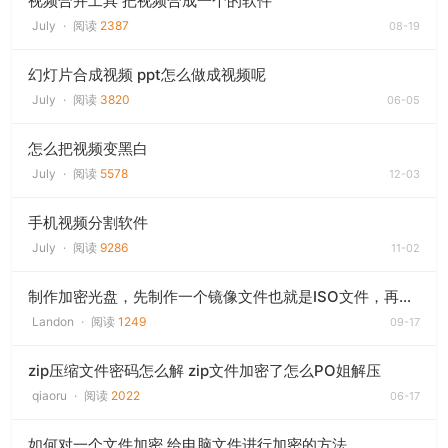
视频合并工具 把视频合成一个的软件
July
·
阅读
2387
08-19
幻灯片合成视频 ppt怎么做成视频呢
July
·
阅读
3820
06-05
怎么把视频变黑白
July
·
阅读
5578
12-03
手机视频分割软件
July
·
阅读
9286
11-02
制作加密光盘，先制作一个镜像文件也就是ISO文件，再给制作好的ISO镜像文件加密
Landon
·
阅读
1249
09-17
zip压缩文件密码怎么解 zip文件加密了怎么PO姐解压
qiaoru
·
阅读
2022
06-17
如何对一个文件加密 给电脑文件进行加密的方法