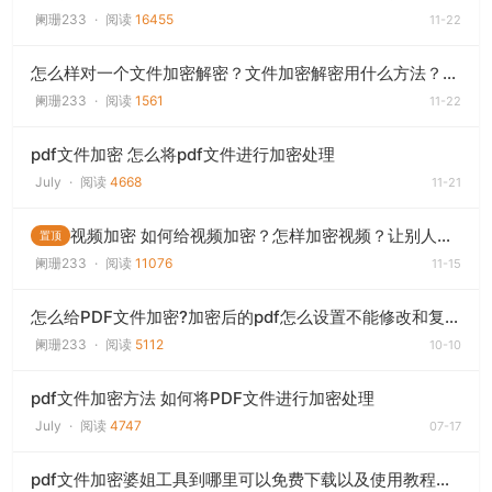
阑珊233
·
阅读
16455
11-22
怎么样对一个文件加密解密？文件加密解密用什么方法？文件加密解密的软件
阑珊233
·
阅读
1561
11-22
pdf文件加密 怎么将pdf文件进行加密处理
July
·
阅读
4668
11-21
视频加密 如何给视频加密？怎样加密视频？让别人无法翻录 视频文件加密工具
置顶
阑珊233
·
阅读
11076
11-15
怎么给PDF文件加密?加密后的pdf怎么设置不能修改和复制?pdf加密软件下载
阑珊233
·
阅读
5112
10-10
pdf文件加密方法 如何将PDF文件进行加密处理
July
·
阅读
4747
07-17
pdf文件加密婆姐工具到哪里可以免费下载以及使用教程解说的网页 在线求