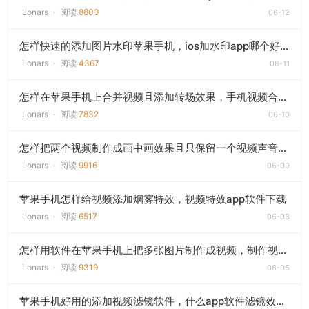
Lonars
·
阅读
8803
06-12
怎样快速的添加图片水印苹果手机，ios加水印app哪个好用,手机视频添加图片水印软件
Lonars
·
阅读
4367
06-11
怎样在苹果手机上合并视频且添加转场效果，手机视频合成软件app
Lonars
·
阅读
7832
06-10
怎样把两个视频制作成画中画效果且只保留一个视频声音，画中画软件下载app
Lonars
·
阅读
9916
06-09
苹果手机怎样给视频添加烟雾特效，视频特效app软件下载
Lonars
·
阅读
6517
06-08
怎样用软件在苹果手机上把多张图片制作成视频，制作视频的app软件
Lonars
·
阅读
9319
06-05
苹果手机好用的添加视频滤镜软件，什么app软件滤镜效果好，苹果录的视频怎么加滤镜