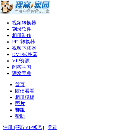
视频转换器
刻录软件
相册制作
PPT转换器
视频下载器
DVD转换器
VIP资源
问答学习
狸窝宝典
首页
随便看看
相册模板
照片
群组
帮助
注册 [获取VIP帐号]
登录