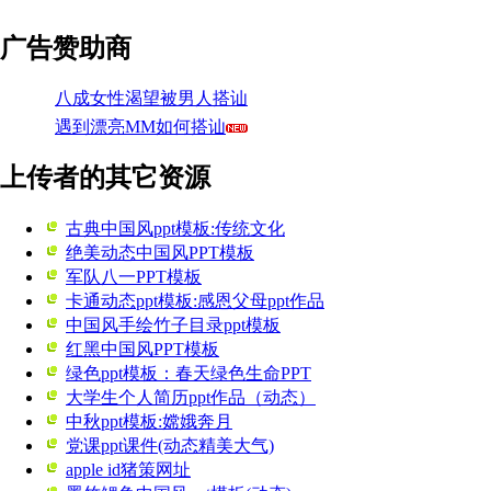
广告赞助商
八成女性渴望被男人搭讪
遇到漂亮MM如何搭讪
上传者的其它资源
古典中国风ppt模板:传统文化
绝美动态中国风PPT模板
军队八一PPT模板
卡通动态ppt模板:感恩父母ppt作品
中国风手绘竹子目录ppt模板
红黑中国风PPT模板
绿色ppt模板：春天绿色生命PPT
大学生个人简历ppt作品（动态）
中秋ppt模板:嫦娥奔月
党课ppt课件(动态精美大气)
apple id猪策网址