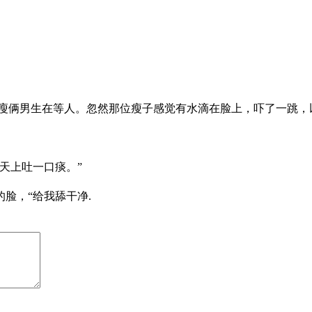
一瘦俩男生在等人。忽然那位瘦子感觉有水滴在脸上，吓了一跳
天上吐一口痰。”
己的脸，“给我舔干净.