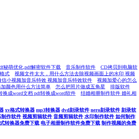
pdf秘萌优化,pdf解密软件下载
音乐制作软件
CD拷贝到电脑软
3格式
视频文件太大，用什么方法去除视频画面上的水印 视频
微信小视频加音乐特效 视频加音乐特效软件
视频加爱心的怎么
添加颜色用什么方法简单
怎么把照片做成五角星
排版软件
转换成word文档 pdf转换成word软件
结婚相册制作软件 婚礼相
器
xv格式转换器
mp3转换器
dvd刻录软件
nero刻录软件
刻录软
幕制作软件
视频剪辑软件
音频剪辑软件
水印制作软件
如何制作
式转换器免费下载
电子相册制作软件免费下载
制作视频的免费