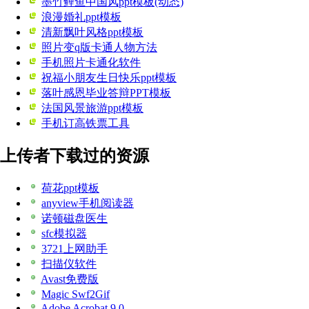
墨竹鲤鱼中国风ppt模板(动态)
浪漫婚礼ppt模板
清新飘叶风格ppt模板
照片变q版卡通人物方法
手机照片卡通化软件
祝福小朋友生日快乐ppt模板
落叶感恩毕业答辩PPT模板
法国风景旅游ppt模板
手机订高铁票工具
上传者下载过的资源
荷花ppt模板
anyview手机阅读器
诺顿磁盘医生
sfc模拟器
3721上网助手
扫描仪软件
Avast免费版
Magic Swf2Gif
Adobe Acrobat 9.0