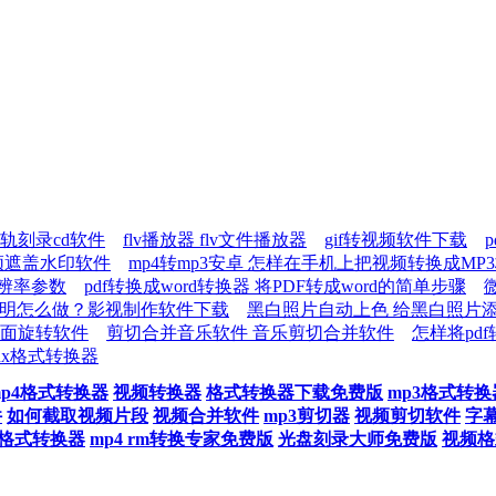
轨刻录cd软件
flv播放器 flv文件播放器
gif转视频软件下载
频遮盖水印软件
mp4转mp3安卓 怎样在手机上把视频转换成MP
分辨率参数
pdf转换成word转换器 将PDF转成word的简单步骤
景透明怎么做？影视制作软件下载
黑白照片自动上色 给黑白照片
面旋转软件
剪切合并音乐软件 音乐剪切合并软件
怎样将pdf
ux格式转换器
mp4格式转换器
视频转换器
格式转换器下载免费版
mp3格式转换
件
如何截取视频片段
视频合并软件
mp3剪切器
视频剪切软件
字
v格式转换器
mp4 rm转换专家免费版
光盘刻录大师免费版
视频格