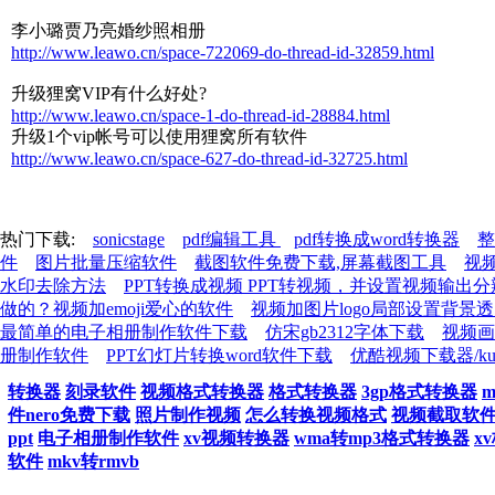
李小璐贾乃亮婚纱照相册
http://www.leawo.cn/space-722069-do-thread-id-32859.html
升级狸窝VIP有什么好处?
http://www.leawo.cn/space-1-do-thread-id-28884.html
升级1个vip帐号可以使用狸窝所有软件
http://www.leawo.cn/space-627-do-thread-id-32725.html
热门下载:
sonicstage
pdf编辑工具
pdf转换成word转换器
整
件
图片批量压缩软件
截图软件免费下载,屏幕截图工具
视
水印去除方法
PPT转换成视频 PPT转视频，并设置视频输出
做的？视频加emoji爱心的软件
视频加图片logo局部设置背
最简单的电子相册制作软件下载
仿宋gb2312字体下载
视频画
册制作软件
PPT幻灯片转换word软件下载
优酷视频下载器/k
转换器
刻录软件
视频格式转换器
格式转换器
3gp格式转换器
件nero免费下载
照片制作视频
怎么转换视频格式
视频截取软
ppt
电子相册制作软件
xv视频转换器
wma转mp3格式转换器
x
软件
mkv转rmvb