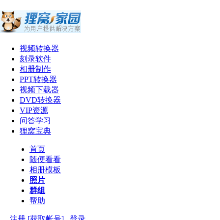
视频转换器
刻录软件
相册制作
PPT转换器
视频下载器
DVD转换器
VIP资源
问答学习
狸窝宝典
首页
随便看看
相册模板
照片
群组
帮助
注册 [获取帐号]
登录