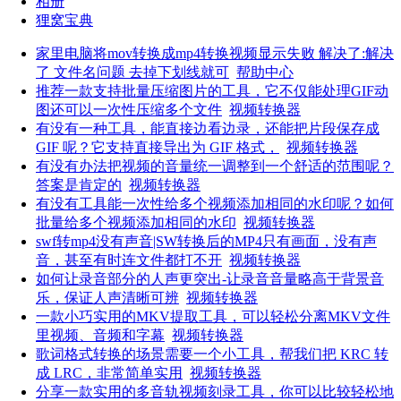
相册
狸窝宝典
家里电脑将mov转换成mp4转换视频显示失败 解决了:解决
了 文件名问题 去掉下划线就可
帮助中心
推荐一款支持批量压缩图片的工具，它不仅能处理GIF动
图还可以一次性压缩多个文件
视频转换器
有没有一种工具，能直接边看边录，还能把片段保存成
GIF 呢？它支持直接导出为 GIF 格式，
视频转换器
有没有办法把视频的音量统一调整到一个舒适的范围呢？
答案是肯定的
视频转换器
有没有工具能一次性给多个视频添加相同的水印呢？如何
批量给多个视频添加相同的水印
视频转换器
swf转mp4没有声音|SW转换后的MP4只有画面，没有声
音，甚至有时连文件都打不开
视频转换器
如何让录音部分的人声更突出-让录音音量略高于背景音
乐，保证人声清晰可辨
视频转换器
一款小巧实用的MKV提取工具，可以轻松分离MKV文件
里视频、音频和字幕
视频转换器
歌词格式转换的场景需要一个小工具，帮我们把 KRC 转
成 LRC，非常简单实用
视频转换器
分享一款实用的多音轨视频刻录工具，你可以比较轻松地