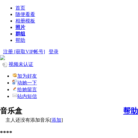
首页
随便看看
相册模板
照片
群组
帮助
注册 [获取VIP帐号]
登录
视频未认证
加为好友
动她一下
给她留言
站内短信
音乐盒
帮助
主人还没有添加音乐[
添加
]
****