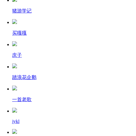
猪游学记
买嘎嘎
庆子
踏浪花企鹅
一首老歌
jykl