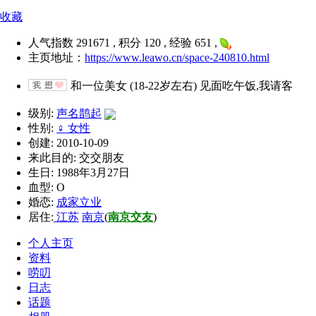
收藏
人气指数 291671 , 积分 120 , 经验 651 ,
主页地址：
https://www.leawo.cn/space-240810.html
和一位美女 (18-22岁左右) 见面吃午饭,我请客
级别:
声名鹊起
性别:
♀ 女性
创建: 2010-10-09
来此目的: 交交朋友
生日: 1988年3月27日
血型: O
婚恋:
成家立业
居住:
江苏
南京
(
南京交友
)
个人主页
资料
唠叨
日志
话题