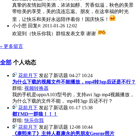
真挚的友情如同美酒，浓浓如醇、芳香似溢，秋色的美景
带给美的享受，美的流连忘返。朋友，在这幸福的时光
里，让快乐和美好永远陪伴着你！国庆快乐！
小小想
回复#: 2011-01-26 12:02
欢迎到（快乐你我）群组发表文章 谢谢
» 更多留言
全部
个人动态
花前月下
发起了新话题
04-27 10:24
为什么下载的视频文件不能播放，mp4转3gp后还是不行？
群组:
视频转换器
我的手机是oppoA103型号的，支持avi 3gp mp4视频播放，
为什么下载的文件不能， mp4转3gp 后还不行？
花前月下
发起了新话题
01-17 15:38
都TMD一群狼！！！
群组:
快乐你我
花前月下
发起了新话题
12-08 10:44
《康熙来了》主持人蔡康永的男朋友George照片