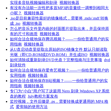
实现多音轨视频编辑和刻录
视频转换器
有没有办法能一次性把多首MP3的音量统一调整到相同大
小呢？
视频转换器
.iso是目前兼容性最好的镜像格式，需要将 .mds/.mdf 转换
成 .iso
视频转换器
怎么把音乐文件里内嵌的封面图片提取出来，并且保持原
有的尺寸和画质
视频转换器
如何合法合规地保存腾讯视频？——一份给普通用户的实
用指南
视频转换器
从U盘启动盘里提取出原始的ISO镜像文件 默认只能读取
光驱（即CD-ROM或DVD-ROM）并生成ISO
视频转换器
如何清除或重新刻录DVD光盘？完整指南与注意事项
dvd
刻录软件
如何合法合规地保存爱奇艺视频？——一份给普通用户的
实用指南
视频转换器
如何合法合规地保存B站视频？——一份给普通用户的实
用指南
视频转换器
专门为“小白”用户写了这篇用 Nero 刻录 Windows XP 系统
盘的教程
July教程方案发布
监控视频，文件后缀是 .ps，需要转换成更通用的 MP4 格
式
爱剪辑的使用方法