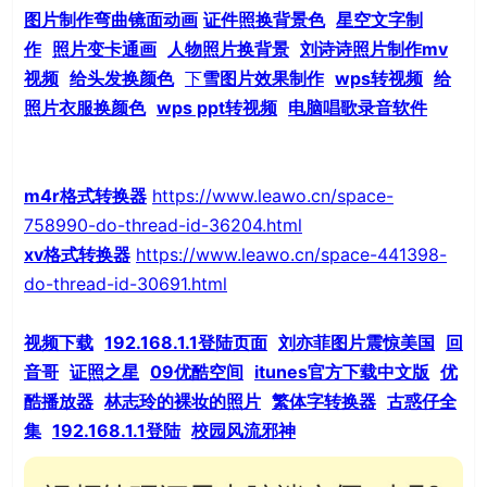
图片制作弯曲镜面动画
证件照换背景色
星空文字制
作
照片变卡通画
人物照片换背景
刘诗诗照片制作mv
视频
给头发换颜色
下
雪图片效果制作
wps转视频
给
照片衣服换颜色
wps ppt转视频
电脑唱歌录音软件
m4r格式转换器
https://www.leawo.cn/space-
758990-do-thread-id-36204.html
xv格式转换器
https://www.leawo.cn/space-441398-
do-thread-id-30691.html
视频下载
192.168.1.1登陆页面
刘亦菲图片震惊美国
回
音哥
证照之星
09优酷空间
itunes官方下载中文版
优
酷播放器
林志玲的裸妆的照片
繁体字转换器
古惑仔全
集
192.168.1.1登陆
校园风流邪神