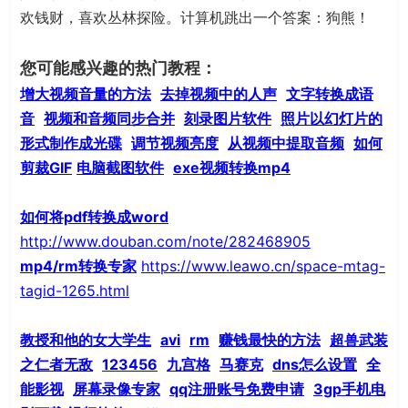
欢钱财，喜欢丛林探险。计算机跳出一个答案：狗熊！
您可能感兴趣的热门教程：
增大视频音量的方法
去掉视频中的人声
文字转换成语
音
视频和音频同步合并
刻录图片软件
照片以幻灯片的
形式制作成光碟
调节视频亮度
从视频中提取音频
如何
剪裁GIF
电脑截图软件
exe视频转换mp4
如何将pdf转换成word
http://www.douban.com/note/282468905
mp4/rm转换专家
https://www.leawo.cn/space-mtag-
tagid-1265.html
教授和他的女大学生
avi
rm
赚钱最快的方法
超兽武装
之仁者无敌
123456
九宫格
马赛克
dns怎么设置
全
能影视
屏幕录像专家
qq注册账号免费申请
3gp手机电