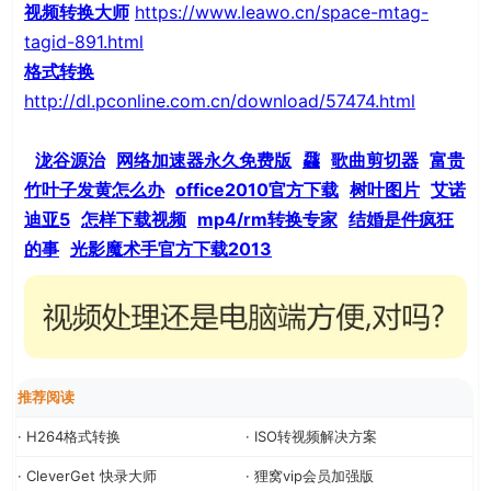
视频转换大师
https://www.leawo.cn/space-mtag-
tagid-891.html
格式转换
http://dl.pconline.com.cn/download/57474.html
泷谷源治
网络加速器永久免费版
飝
歌曲剪切器
富贵
竹叶子发黄怎么办
office2010官方下载
树叶图片
艾诺
迪亚5
怎样下载视频
mp4/rm转换专家
结婚是件疯狂
的事
光影魔术手官方下载2013
推荐阅读
· H264格式转换
· ISO转视频解决方案
· CleverGet 快录大师
· 狸窝vip会员加强版