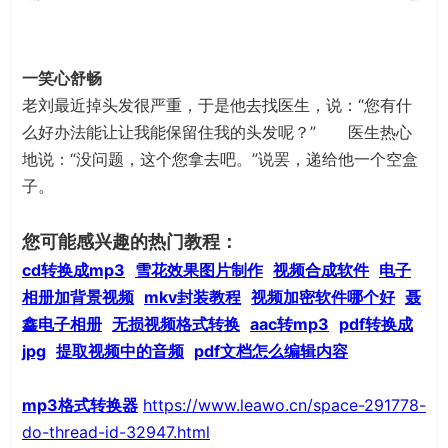
一笑心舒畅
老刘最近掉头发很严重，于是他去找医生，说：“您有什
么好办法能让让我能保留住我的头发呢？” 医生热心
地说：“没问题，这个您拿去吧。”说罢，递给他一个空盒
子。
您可能感兴趣的热门教程：
cd转换成mp3
雪花效果图片制作
视频合成软件
电子
相册加背景视频
mkv封装教程
视频加密软件哪个好
聂
鑫电子相册
无损视频格式转换
aac转mp3
pdf转换成
jpg
提取视频中的音频
pdf文档怎么编辑内容
mp3格式转换器
https://www.leawo.cn/space-291778-
do-thread-id-32947.html