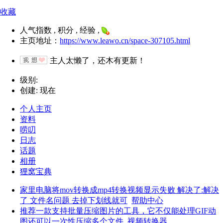
收藏
人气指数 , 积分 , 经验 ,
主页地址：
https://www.leawo.cn/space-307105.html
主人太懒了，还木有更新！
级别:
创建: 现在
个人主页
资料
唠叨
日志
话题
相册
狸窝宝典
家里电脑将mov转换成mp4转换视频显示失败 解决了:解决
了 文件名问题 去掉下划线就可
帮助中心
推荐一款支持批量压缩图片的工具，它不仅能处理GIF动
图还可以一次性压缩多个文件
视频转换器