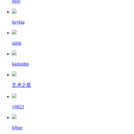
jhoij
heybia
qizhi
kgdxtdm
艺术之星
ylj823
kjhue