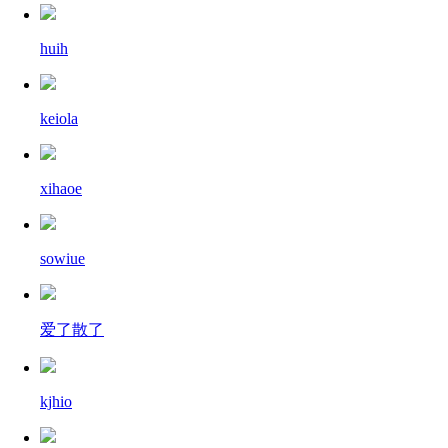
huih
keiola
xihaoe
sowiue
爱了散了
kjhio