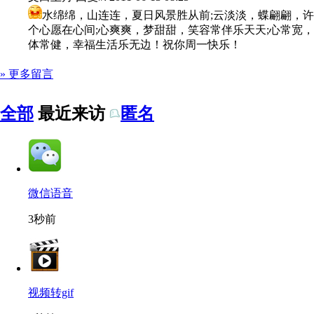
水绵绵，山连连，夏日风景胜从前;云淡淡，蝶翩翩，许
个心愿在心间;心爽爽，梦甜甜，笑容常伴乐天天;心常宽，
体常健，幸福生活乐无边！祝你周一快乐！
» 更多留言
全部
最近来访
匿名
微信语音
3秒前
视频转gif