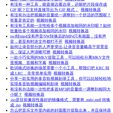
有没有一种工具，能直接边看边录，还能把片段保存成
GIF 呢？它支持直接导出为 GIF 格式，
视频转换器
有没有办法把视频的音量统一调整到一个舒适的范围呢？
答案是肯定的
视频转换器
有没有工具能一次性给多个视频添加相同的水印呢？如何
批量给多个视频添加相同的水印
视频转换器
swf转mp4没有声音|SW转换后的MP4只有画面，没有声
音，甚至有时连文件都打不开
视频转换器
如何让录音部分的人声更突出-让录音音量略高于背景音
乐，保证人声清晰可辨
视频转换器
一款小巧实用的MKV提取工具，可以轻松分离MKV文件
里视频、音频和字幕
视频转换器
歌词格式转换的场景需要一个小工具，帮我们把 KRC 转
成 LRC，非常简单实用
视频转换器
分享一款实用的多音轨视频刻录工具，你可以比较轻松地
实现多音轨视频编辑和刻录
视频转换器
有没有办法能一次性把多首MP3的音量统一调整到相同大
小呢？
视频转换器
.iso是目前兼容性最好的镜像格式，需要将 .mds/.mdf 转换
成 .iso
视频转换器
怎么把音乐文件里内嵌的封面图片提取出来，并且保持原