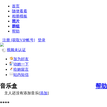
首页
随便看看
相册模板
照片
群组
帮助
注册 [获取VIP帐号]
登录
视频未认证
加为好友
动她一下
给她留言
站内短信
音乐盒
帮助
主人还没有添加音乐[
添加
]
****