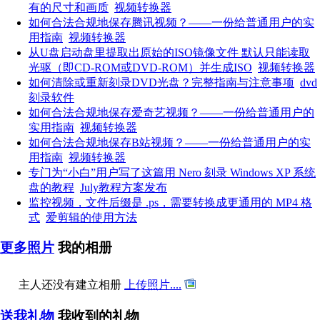
有的尺寸和画质
视频转换器
如何合法合规地保存腾讯视频？——一份给普通用户的实
用指南
视频转换器
从U盘启动盘里提取出原始的ISO镜像文件 默认只能读取
光驱（即CD-ROM或DVD-ROM）并生成ISO
视频转换器
如何清除或重新刻录DVD光盘？完整指南与注意事项
dvd
刻录软件
如何合法合规地保存爱奇艺视频？——一份给普通用户的
实用指南
视频转换器
如何合法合规地保存B站视频？——一份给普通用户的实
用指南
视频转换器
专门为“小白”用户写了这篇用 Nero 刻录 Windows XP 系统
盘的教程
July教程方案发布
监控视频，文件后缀是 .ps，需要转换成更通用的 MP4 格
式
爱剪辑的使用方法
更多照片
我的相册
主人还没有建立相册
上传照片....
送我礼物
我收到的礼物