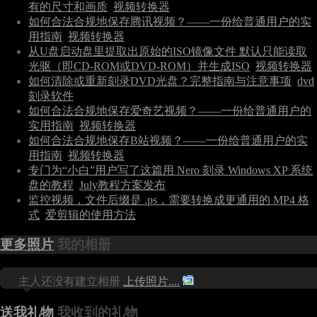
有的尺寸和画质
视频转换器
如何合法合规地保存腾讯视频？——一份给普通用户的实
用指南
视频转换器
从U盘启动盘里提取出原始的ISO镜像文件 默认只能读取
光驱（即CD-ROM或DVD-ROM）并生成ISO
视频转换器
如何清除或重新刻录DVD光盘？完整指南与注意事项
dvd
刻录软件
如何合法合规地保存爱奇艺视频？——一份给普通用户的
实用指南
视频转换器
如何合法合规地保存B站视频？——一份给普通用户的实
用指南
视频转换器
专门为“小白”用户写了这篇用 Nero 刻录 Windows XP 系统
盘的教程
July教程方案发布
监控视频，文件后缀是 .ps，需要转换成更通用的 MP4 格
式
爱剪辑的使用方法
更多照片
我的相册
主人还没有建立相册
上传照片....
送我礼物
我收到的礼物