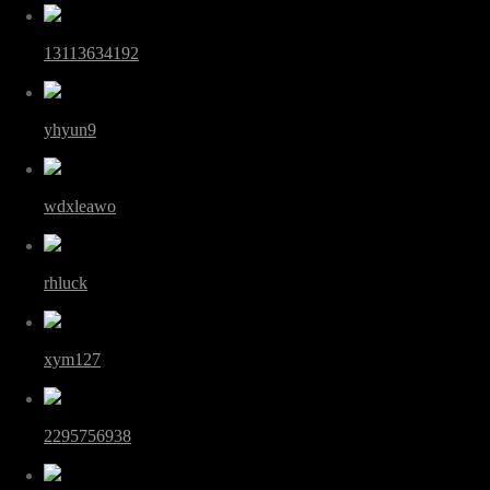
13113634192
yhyun9
wdxleawo
rhluck
xym127
2295756938