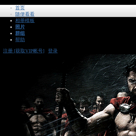
首页
随便看看
相册模板
照片
群组
帮助
注册 [获取VIP帐号]
登录