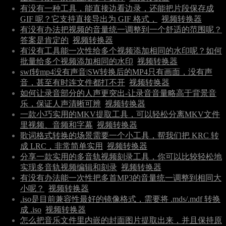
有没有一种工具，能直接边看边录，还能把片段保存成
GIF 呢？它支持直接导出为 GIF 格式，
视频转换器
有没有办法把视频的音量统一调整到一个舒适的范围呢？
答案是肯定的
视频转换器
有没有工具能一次性给多个视频添加相同的水印呢？如何
批量给多个视频添加相同的水印
视频转换器
swf转mp4没有声音|SW转换后的MP4只有画面，没有声
音，甚至有时连文件都打不开
视频转换器
如何让录音部分的人声更突出-让录音音量略高于背景音
乐，保证人声清晰可辨
视频转换器
一款小巧实用的MKV提取工具，可以轻松分离MKV文件
里视频、音频和字幕
视频转换器
歌词格式转换的场景需要一个小工具，帮我们把 KRC 转
成 LRC，非常简单实用
视频转换器
分享一款实用的多音轨视频刻录工具，你可以比较轻松地
实现多音轨视频编辑和刻录
视频转换器
有没有办法能一次性把多首MP3的音量统一调整到相同大
小呢？
视频转换器
.iso是目前兼容性最好的镜像格式，需要将 .mds/.mdf 转换
成 .iso
视频转换器
怎么把音乐文件里内嵌的封面图片提取出来，并且保持原