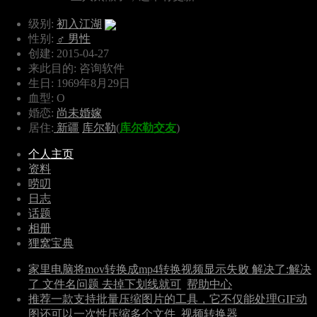
级别:
初入江湖
性别:
♂ 男性
创建: 2015-04-27
来此目的: 咨询软件
生日: 1969年8月29日
血型: O
婚恋:
尚未婚嫁
居住:
新疆
库尔勒
(
库尔勒交友
)
个人主页
资料
唠叨
日志
话题
相册
狸窝宝典
家里电脑将mov转换成mp4转换视频显示失败 解决了:解决
了 文件名问题 去掉下划线就可
帮助中心
推荐一款支持批量压缩图片的工具，它不仅能处理GIF动
图还可以一次性压缩多个文件
视频转换器