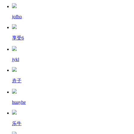
jofho
享受6
jykl
卉子
huayhe
乐牛