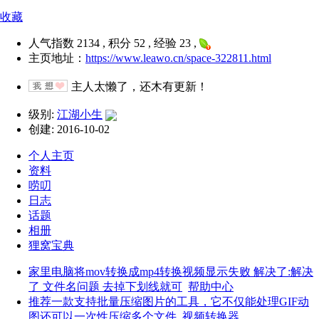
收藏
人气指数 2134 , 积分 52 , 经验 23 ,
主页地址：
https://www.leawo.cn/space-322811.html
主人太懒了，还木有更新！
级别:
江湖小生
创建: 2016-10-02
个人主页
资料
唠叨
日志
话题
相册
狸窝宝典
家里电脑将mov转换成mp4转换视频显示失败 解决了:解决
了 文件名问题 去掉下划线就可
帮助中心
推荐一款支持批量压缩图片的工具，它不仅能处理GIF动
图还可以一次性压缩多个文件
视频转换器