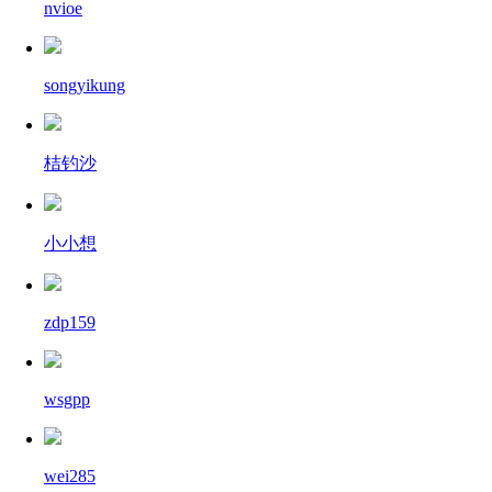
nvioe
songyikung
桔钓沙
小小想
zdp159
wsgpp
wei285