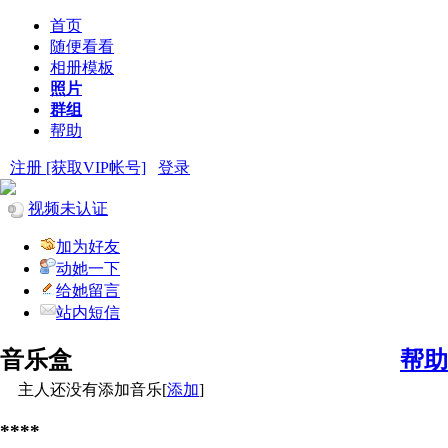
首页
随便看看
相册模板
照片
群组
帮助
注册 [获取VIP帐号]
登录
视频未认证
加为好友
动她一下
给她留言
站内短信
音乐盒
帮助
主人还没有添加音乐[
添加
]
****