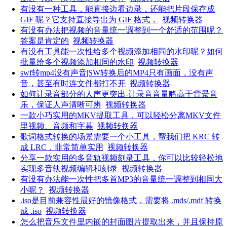
有没有一种工具，能直接边看边录，还能把片段保存成
GIF 呢？它支持直接导出为 GIF 格式，
视频转换器
有没有办法把视频的音量统一调整到一个舒适的范围呢？
答案是肯定的
视频转换器
有没有工具能一次性给多个视频添加相同的水印呢？如何
批量给多个视频添加相同的水印
视频转换器
swf转mp4没有声音|SW转换后的MP4只有画面，没有声
音，甚至有时连文件都打不开
视频转换器
如何让录音部分的人声更突出-让录音音量略高于背景音
乐，保证人声清晰可辨
视频转换器
一款小巧实用的MKV提取工具，可以轻松分离MKV文件
里视频、音频和字幕
视频转换器
歌词格式转换的场景需要一个小工具，帮我们把 KRC 转
成 LRC，非常简单实用
视频转换器
分享一款实用的多音轨视频刻录工具，你可以比较轻松地
实现多音轨视频编辑和刻录
视频转换器
有没有办法能一次性把多首MP3的音量统一调整到相同大
小呢？
视频转换器
.iso是目前兼容性最好的镜像格式，需要将 .mds/.mdf 转换
成 .iso
视频转换器
怎么把音乐文件里内嵌的封面图片提取出来，并且保持原