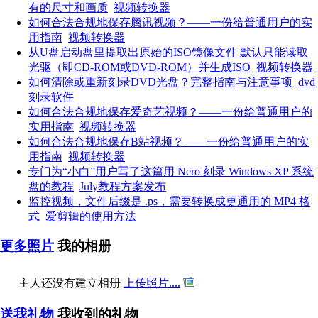
有的尺寸和画质
视频转换器
如何合法合规地保存腾讯视频？——一份给普通用户的实
用指南
视频转换器
从U盘启动盘里提取出原始的ISO镜像文件 默认只能读取
光驱（即CD-ROM或DVD-ROM）并生成ISO
视频转换器
如何清除或重新刻录DVD光盘？完整指南与注意事项
dvd
刻录软件
如何合法合规地保存爱奇艺视频？——一份给普通用户的
实用指南
视频转换器
如何合法合规地保存B站视频？——一份给普通用户的实
用指南
视频转换器
专门为“小白”用户写了这篇用 Nero 刻录 Windows XP 系统
盘的教程
July教程方案发布
监控视频，文件后缀是 .ps，需要转换成更通用的 MP4 格
式
爱剪辑的使用方法
更多照片
我的相册
主人还没有建立相册
上传照片....
送我礼物
我收到的礼物