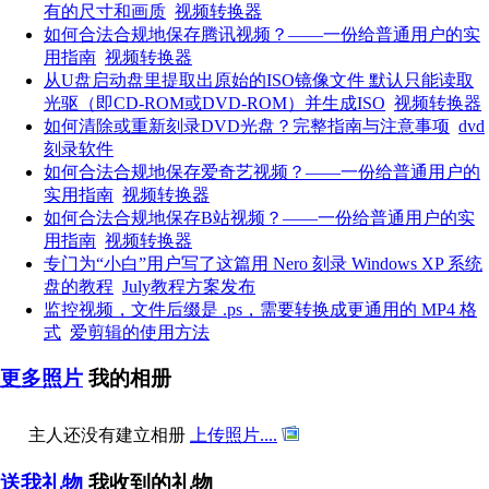
有的尺寸和画质
视频转换器
如何合法合规地保存腾讯视频？——一份给普通用户的实
用指南
视频转换器
从U盘启动盘里提取出原始的ISO镜像文件 默认只能读取
光驱（即CD-ROM或DVD-ROM）并生成ISO
视频转换器
如何清除或重新刻录DVD光盘？完整指南与注意事项
dvd
刻录软件
如何合法合规地保存爱奇艺视频？——一份给普通用户的
实用指南
视频转换器
如何合法合规地保存B站视频？——一份给普通用户的实
用指南
视频转换器
专门为“小白”用户写了这篇用 Nero 刻录 Windows XP 系统
盘的教程
July教程方案发布
监控视频，文件后缀是 .ps，需要转换成更通用的 MP4 格
式
爱剪辑的使用方法
更多照片
我的相册
主人还没有建立相册
上传照片....
送我礼物
我收到的礼物