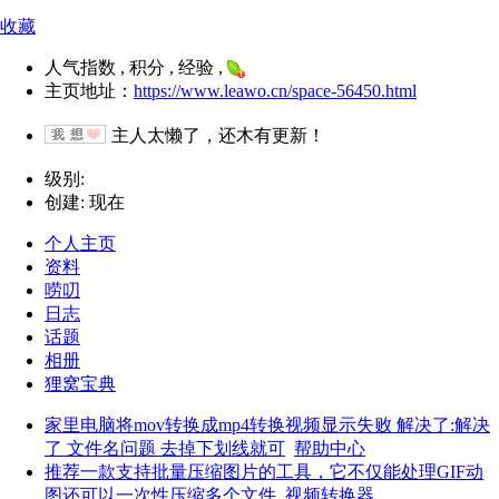
收藏
人气指数 , 积分 , 经验 ,
主页地址：
https://www.leawo.cn/space-56450.html
主人太懒了，还木有更新！
级别:
创建: 现在
个人主页
资料
唠叨
日志
话题
相册
狸窝宝典
家里电脑将mov转换成mp4转换视频显示失败 解决了:解决
了 文件名问题 去掉下划线就可
帮助中心
推荐一款支持批量压缩图片的工具，它不仅能处理GIF动
图还可以一次性压缩多个文件
视频转换器