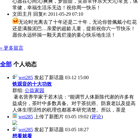
心愿在心间;心爽爽，梦甜甜，笑容常伴乐天天;心常宽，体
常健，幸福生活乐无边！祝你周一快乐！
文田主月
回复#: 2011-05-29 07:10
无论时光离去了十年还是二十年，无论你曾佩戴小红花
还是满脸泥巴…亲爱的超龄儿童，提前祝你六一节快乐！
愿你永远怀揣一颗天真烂漫的童心快乐地生活！
» 更多留言
全部
个人动态
wei285
发起了新话题
03-12 15:00
铁观音的十大功效
群组:
公益家园
著名营养学家于若木说：“能调节人体新陈代谢的许多有
益成分，茶叶中多数具备。对于茶抗癌、防衰老以及提高
人体生理活性的机理也都基本研究清楚。所以，茶是
wei285
上传了新图片
03-05 19:02
(
评论
)
wei285
发起了新话题
03-05 18:27
想看就看