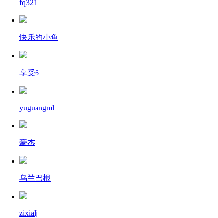
fq321
快乐的小鱼
享受6
yuguangml
豪杰
乌兰巴根
zixialj