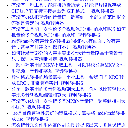
有没有一种工具，能直接边看边录，还能把片段保存成
GIF 呢？它支持直接导出为 GIF 格式，
视频转换器
有没有办法把视频的音量统一调整到一个舒适的范围呢？
答案是肯定的
视频转换器
有没有工具能一次性给多个视频添加相同的水印呢？如何
批量给多个视频添加相同的水印
视频转换器
swf转mp4没有声音|SW转换后的MP4只有画面，没有声
音，甚至有时连文件都打不开
视频转换器
如何让录音部分的人声更突出-让录音音量略高于背景音
乐，保证人声清晰可辨
视频转换器
一款小巧实用的MKV提取工具，可以轻松分离MKV文件
里视频、音频和字幕
视频转换器
歌词格式转换的场景需要一个小工具，帮我们把 KRC 转
成 LRC，非常简单实用
视频转换器
分享一款实用的多音轨视频刻录工具，你可以比较轻松地
实现多音轨视频编辑和刻录
视频转换器
有没有办法能一次性把多首MP3的音量统一调整到相同大
小呢？
视频转换器
.iso是目前兼容性最好的镜像格式，需要将 .mds/.mdf 转换
成 .iso
视频转换器
怎么把音乐文件里内嵌的封面图片提取出来，并且保持原