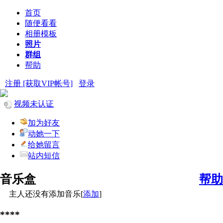
首页
随便看看
相册模板
照片
群组
帮助
注册 [获取VIP帐号]
登录
视频未认证
加为好友
动她一下
给她留言
站内短信
音乐盒
帮助
主人还没有添加音乐[
添加
]
****