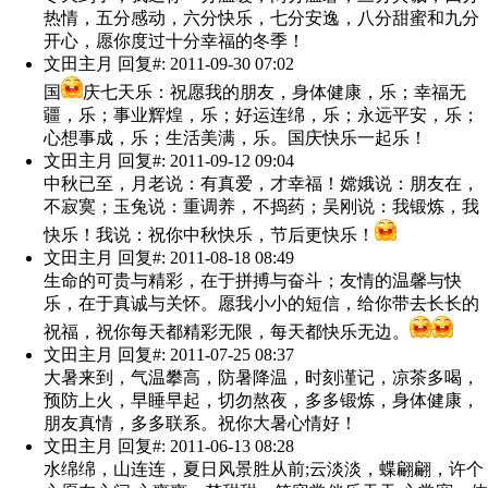
热情，五分感动，六分快乐，七分安逸，八分甜蜜和九分
开心，愿你度过十分幸福的冬季！
文田主月
回复#: 2011-09-30 07:02
国
庆七天乐：祝愿我的朋友，身体健康，乐；幸福无
疆，乐；事业辉煌，乐；好运连绵，乐；永远平安，乐；
心想事成，乐；生活美满，乐。国庆快乐一起乐！
文田主月
回复#: 2011-09-12 09:04
中秋已至，月老说：有真爱，才幸福！嫦娥说：朋友在，
不寂寞；玉兔说：重调养，不捣药；吴刚说：我锻炼，我
快乐！我说：祝你中秋快乐，节后更快乐！
文田主月
回复#: 2011-08-18 08:49
生命的可贵与精彩，在于拼搏与奋斗；友情的温馨与快
乐，在于真诚与关怀。愿我小小的短信，给你带去长长的
祝福，祝你每天都精彩无限，每天都快乐无边。
文田主月
回复#: 2011-07-25 08:37
大暑来到，气温攀高，防暑降温，时刻谨记，凉茶多喝，
预防上火，早睡早起，切勿熬夜，多多锻炼，身体健康，
朋友真情，多多联系。祝你大暑心情好！
文田主月
回复#: 2011-06-13 08:28
水绵绵，山连连，夏日风景胜从前;云淡淡，蝶翩翩，许个