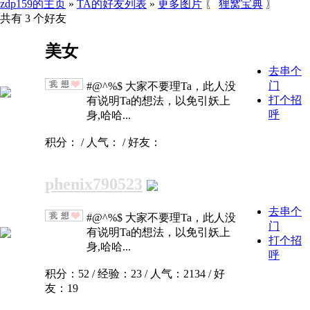
zdp159的主页
»
TA的好友列表
»
更多图片
〖
狸窝宝典
〗
共有 3 个好友
美女
去串个
门
#@^%$ 大家不要理Ta，此人没
打个招
有说明Ta的想法，以免引妖上
呼
身,哈哈...
积分： / 人气： / 好友：
phenix790523
去串个
#@^%$ 大家不要理Ta，此人没
门
有说明Ta的想法，以免引妖上
打个招
身,哈哈...
呼
积分：52 / 经验：23 / 人气：2134 / 好
友：19