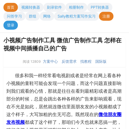
首页
视频转换器
刻录软件
相册制作
PPT转换器
问答学习
群组
网络
Sally教程方案写作实习
注册
登录
小视频广告制作工具 微信广告制作工具 怎样在
视频中间插播自己的广告
方案中心
反馈需求
找教程
国际版
阅读 12809
很多和我一样经常看电视剧或者是经常在网上看各种
小视频的童鞋可能会发现一个问题，而这个问题直接影响
到我们观看的心情，那就是往往在看到最精彩或者是高潮
部分的时候，总是会跳出各种各样的广告来影响观看，现
在不光是如此，居然就连微信里面朋友发的小视频都成了
这个样子，大写加粗的生无可恋。既然现在的
微信朋友圈
发布视频
都成了这个样了，那咱们今天也就来恶搞一把，