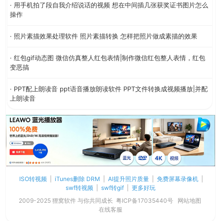
· 用手机拍了段自我介绍说话的视频 想在中间插几张获奖证书图片怎么
操作
· 照片素描效果处理软件 照片素描转换 怎样把照片做成素描的效果
· 红包gif动态图 微信仿真整人红包表情|制作微信红包整人表情，红包
变恶搞
· PPT配上朗读音 ppt语音播放朗读软件 PPT文件转换成视频播放|并配
上朗读音
ISO转视频
|
iTunes删除 DRM
|
AI提升照片质量
|
免费屏幕录像机
|
swf转视频
|
swf转gif
|
更多好玩
2009-2025 狸窝软件 与你共同成长
粤ICP备17035440号
网站地图
在线客服