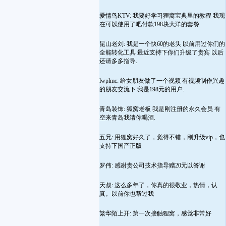
爱情鸟KTV: 我要好学习狸窝宝典里的教程 我现
在可以使用了吧付款198块大洋的套餐
昆山老刘: 我是一个快60的老头 以前用过你们的
全能转化工具 最近支持下你们升级了贵宾 以后
还请多多指导.
lwplmc: 给女朋友做了一个视频 有视频制作兴趣
的朋友交流下 我是198元的用户.
青岛装饰: 狐窝老板 我是刚注册的永久会员 有
空来青岛我请你喝酒.
五兄: 用狸窝好久了，觉得不错，刚升级vip，也
支持下国产正版
罗伟: 感谢贵公司技术指导赠20元以答谢
天叔: 这么多年了，你真的很敬业，热情，认
真。以前你也帮过我
繁华陌上开: 第一次接触狸窝，感觉非常好