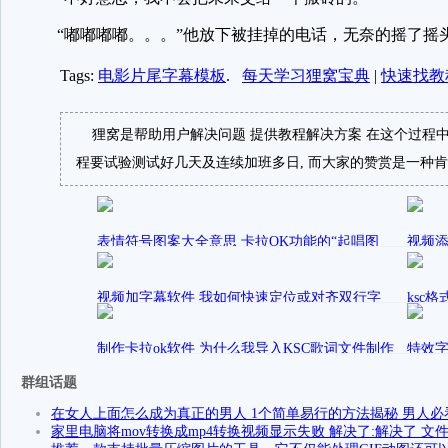
“嘟嘟嘟嘟。。。”他放下被挂掉的电话，无奈的摇了摇
Tags:
电影片尾字幕模板
.
每天学习狸窝宝典
|
快速找教
狸窝是帮助用户解决问题 提供教程解决方案 在这个过程中
程要试验测试好几天及连续加班多日, 而大家的赞赏是一种肯
表情符号图案大全意思 卡拉OK功能的“起唱图
视频添
案”是什么意思呢？
ribbon
发表在
sally
爱剪辑的使用方法
视频加字幕软件 我如何快速定位或对齐双行字
ksc
幕？
从哪
发表在
发
ribbon立
制作卡拉ok软件 为什么我导入KSC歌词文件制作
爱剪辑教程视频
sally
特效字
卡拉OK后，歌词和音乐对不上呢？
中的“
群组话题
发表在
sally
爱剪辑教程视频
ribbon
在女人上面怎么成为真正的男人 1个简单易行的方法揭秘 男人必
家里电脑将mov转换成mp4转换视频显示失败 解决了:解决了 文