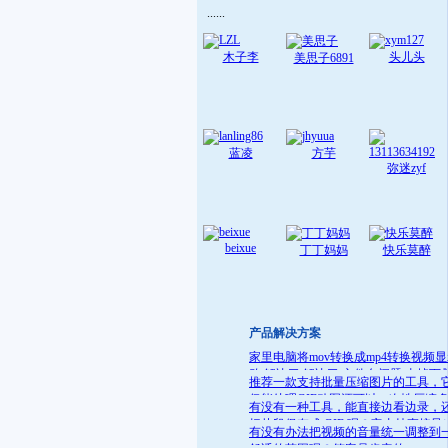
......
木子李
头儿头
美思子6891
蓝凌
方芋
弥迷zyf
beixue
丁丁妈妈
快乐莫醉
产品解决方案
家里电脑将mov转换成mp4转换视频
败 解决了:解决了 文件名问题 去掉下
推荐一款支持批量压缩图片的工具，
就可
仅能处理GIF动图还可以一次性压缩
有没有一种工具，能直接边看边录，
件
把片段保存成 GIF 呢？它支持直接导
有没有办法把视频的音量统一调整到
GIF 格式，