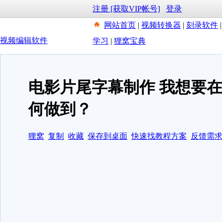
注册 [获取VIP帐号]
登录
网站首页
|
视频转换器
|
刻录软件
视频编辑软件
学习
|
狸窝宝典
电影片尾字幕制作 我想要
何做到？
狸窝
复制
收藏
保存到桌面
快速找教程方案
反馈需