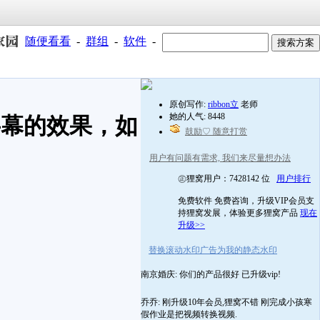
随便看看
-
群组
-
软件
-
原创写作:
ribbon立
老师
她的人气: 8448
字幕的效果，如
鼓励♡ 随意打赏
用户有问题有需求, 我们来尽量想办法
㊣狸窝用户：7428142 位
用户排行
免费软件 免费咨询，升级VIP会员支
持狸窝发展，体验更多狸窝产品
现在
升级>>
替换滚动水印广告为我的静态水印
南京婚庆: 你们的产品很好 已升级vip!
乔乔: 刚升级10年会员,狸窝不错 刚完成小孩寒
假作业是把视频转换视频.