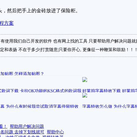
头，然后把手上的金砖放进了保险柜。
程方案
有使用我们自己开发的软件 也有网上找的工具 只要帮助用户解决问题就
定和表扬 不在于多少|打赏随意|只要你开心, 更像征一种鞭策和鼓励！！
加贴图 怎样添加贴图？
发表在
立
爱剪辑的使用方法
格式歌词下载 卡拉OK功能的KSC格式的歌词我
好莱坞字幕特效下载 好莱坞
里下载呢？
载呢？
表在
发表在
幕 为什么有时候我尝试取消字幕停留特效
视频编辑软件
ribbon立
字幕特效怎么做 为什么字幕
爱剪辑动景特效
静态展示”，但打勾无法被取消？
我怎么修改“对齐”方式但字
发表在
发表在
立
爱剪辑的使用方法
ribbon立
视频编辑软件
看！
帮助用户解决问题
件名问题 去掉下划线就可
帮助中心