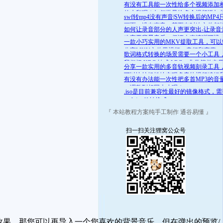
舒适的范围呢？答案是肯定的
有没有工具能一次性给多个视频添加
的水印呢？如何批量给多个视频添加
swf转mp4没有声音|SW转换后的MP4
的水印
画面，没有声音，甚至有时连文件都
如何让录音部分的人声更突出-让录音
开
略高于背景音乐，保证人声清晰可辨
一款小巧实用的MKV提取工具，可以
分离MKV文件里视频、音频和字幕
歌词格式转换的场景需要一个小工具
我们把 KRC 转成 LRC，非常简单实
分享一款实用的多音轨视频刻录工具
可以比较轻松地实现多音轨视频编辑
有没有办法能一次性把多首MP3的音
录
一调整到相同大小呢？
.iso是目前兼容性最好的镜像格式，
.mds/.mdf 转换成 .iso
『 本站教程方案纯手工制作 通谷易懂 』
扫一扫关注狸窝公众号
效果，那您可以再导入一个您喜欢的背景音乐，但在弹出的预览/