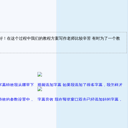
好！在这个过程中我们的教程方案写作老师比较辛苦 有时为了一个教
！
字幕特效我从哪里下
视频添加字幕 如果我添加了很多字幕，我怎样才
能更方便快速地找到它们？
发表在
特效的参数设置中，
ribbon立
字幕音效 我在预览窗口双击已经添加好的字幕，
爱剪辑
幕都没有变化
但在弹出的修改文字对话框中，为什么下面的
发表在
ribbon立
爱剪辑教程视频